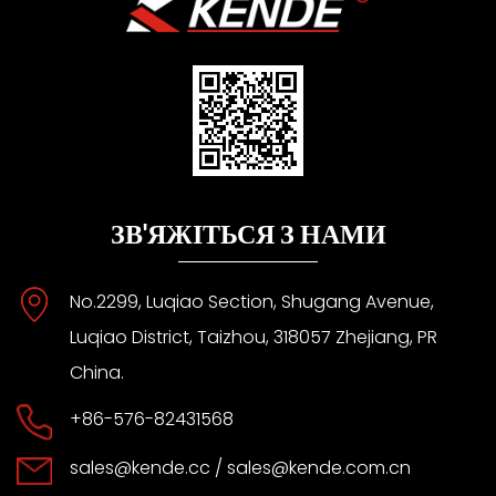
ЗВ'ЯЖІТЬСЯ З НАМИ
No.2299, Luqiao Section, Shugang Avenue,
Luqiao District, Taizhou, 318057 Zhejiang, PR
China.
+86-576-82431568
sales@kende.cc
/
sales@kende.com.cn