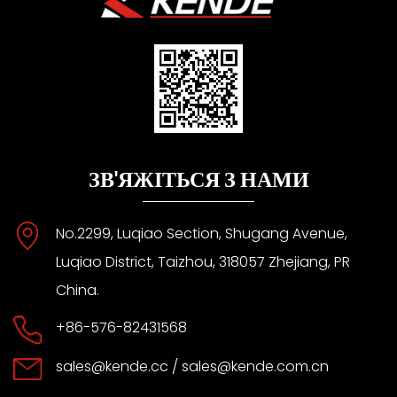
ЗВ'ЯЖІТЬСЯ З НАМИ
No.2299, Luqiao Section, Shugang Avenue,
Luqiao District, Taizhou, 318057 Zhejiang, PR
China.
+86-576-82431568
sales@kende.cc
/
sales@kende.com.cn