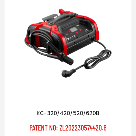
KC-320/420/520/620B
PATENT NO: ZL202230574420.6