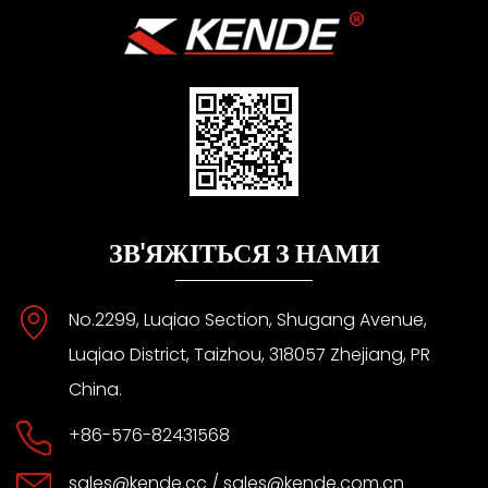
ЗВ'ЯЖІТЬСЯ З НАМИ
No.2299, Luqiao Section, Shugang Avenue,
Luqiao District, Taizhou, 318057 Zhejiang, PR
China.
+86-576-82431568
sales@kende.cc
/
sales@kende.com.cn