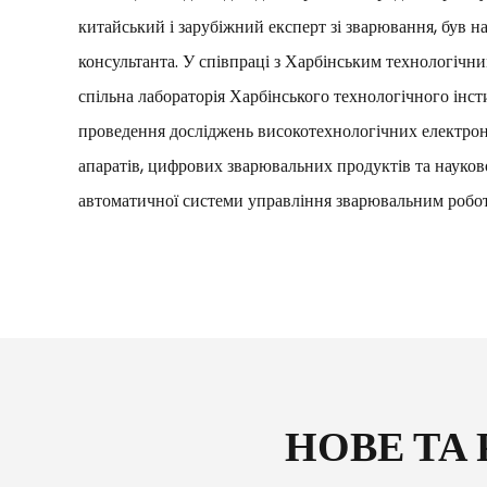
китайський і зарубіжний експерт зі зварювання, був н
консультанта. У співпраці з Харбінським технологічни
спільна лабораторія Харбінського технологічного інст
проведення досліджень високотехнологічних електро
апаратів, цифрових зварювальних продуктів та науков
автоматичної системи управління зварювальним робо
НОВЕ ТА