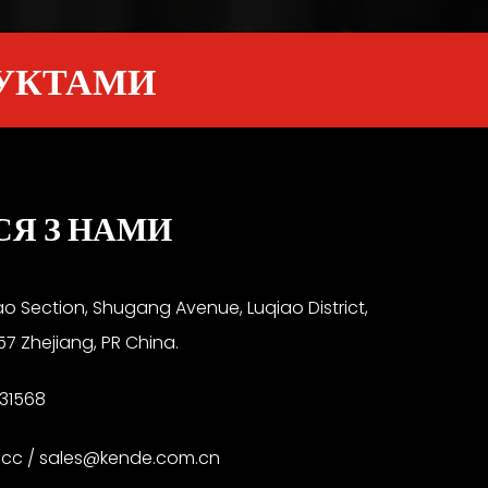
ДУКТАМИ
СЯ З НАМИ
ao Section, Shugang Avenue, Luqiao District,
57 Zhejiang, PR China.
31568
.cc
/
sales@kende.com.cn