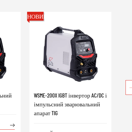
НОВИЙ
НОВ
льний
WSME-200X IGBT інвертор AC/DC і
MIG
імпульсний зварювальний
Ін
апарат TIG
ап
ду