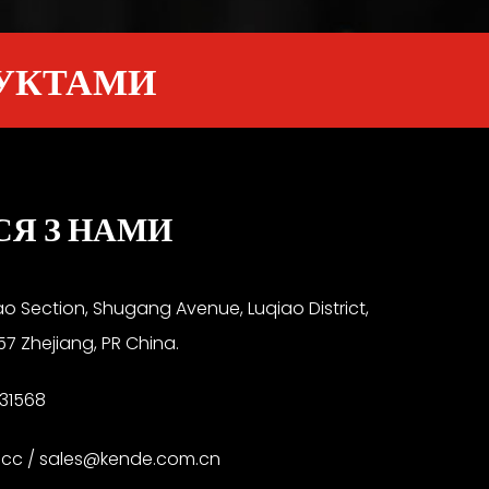
ДУКТАМИ
СЯ З НАМИ
ao Section, Shugang Avenue, Luqiao District,
57 Zhejiang, PR China.
31568
.cc
/
sales@kende.com.cn