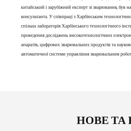
китайський і зарубіжний експерт зі зварювання, був н
консультанта. У співпраці з Харбінським технологічни
спільна лабораторія Харбінського технологічного інст
проведення досліджень високотехнологічних електро
апаратів, цифрових зварювальних продуктів та науков
автоматичної системи управління зварювальним робо
НОВЕ ТА