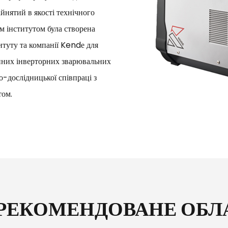
айнятий в якості технічного
м інститутом була створена
итуту та компанії Kendе для
нних інверторних зварювальних
о-дослідницької співпраці з
том.
 РЕКОМЕНДОВАНЕ ОБ