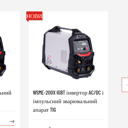
НОВИЙ
НОВ
льний
WSME-200X IGBT інвертор AC/DC і
MIG
імпульсний зварювальний
Ін
апарат TIG
ап
ду