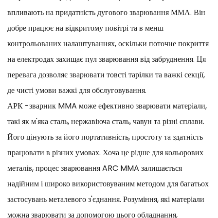
впливають на придатність дугового зварювання ММА. Він
добре працює на відкритому повітрі та в менш
контрольованих налаштуваннях, оскільки поточне покриття
на електродах захищає пул зварювання від забруднення. Ця
перевага дозволяє зварювати товсті тарілки та важкі секції,
де чисті умови важкі для обслуговування.
АРК -зварник MMA може ефективно зварювати матеріали,
такі як м'яка сталь, нержавіюча сталь, чавун та різні сплави.
Його цінують за його портативність, простоту та здатність
працювати в різних умовах. Хоча це рідше для кольорових
металів, процес зварювання ARC MMA залишається
надійним і широко використовуваним методом для багатьох
застосувань металевого з'єднання. Розуміння, які матеріали
можна зварювати за допомогою цього обладнання,