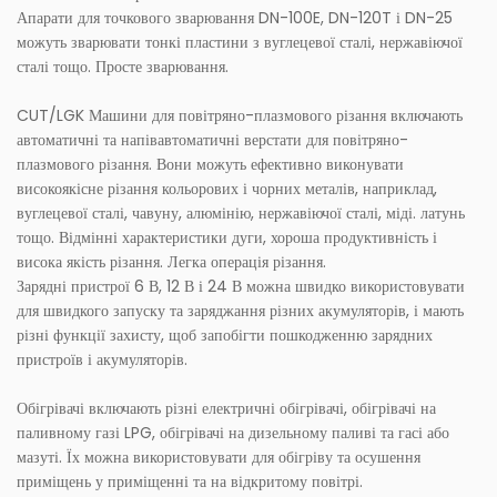
Апарати для точкового зварювання DN-100E, DN-120T і DN-25
можуть зварювати тонкі пластини з вуглецевої сталі, нержавіючої
сталі тощо. Просте зварювання.
CUT/LGK Машини для повітряно-плазмового різання включають
автоматичні та напівавтоматичні верстати для повітряно-
плазмового різання. Вони можуть ефективно виконувати
високоякісне різання кольорових і чорних металів, наприклад,
вуглецевої сталі, чавуну, алюмінію, нержавіючої сталі, міді. латунь
тощо. Відмінні характеристики дуги, хороша продуктивність і
висока якість різання. Легка операція різання.
Зарядні пристрої 6 В, 12 В і 24 В можна швидко використовувати
для швидкого запуску та заряджання різних акумуляторів, і мають
різні функції захисту, щоб запобігти пошкодженню зарядних
пристроїв і акумуляторів.
Обігрівачі включають різні електричні обігрівачі, обігрівачі на
паливному газі LPG, обігрівачі на дизельному паливі та гасі або
мазуті. Їх можна використовувати для обігріву та осушення
приміщень у приміщенні та на відкритому повітрі.