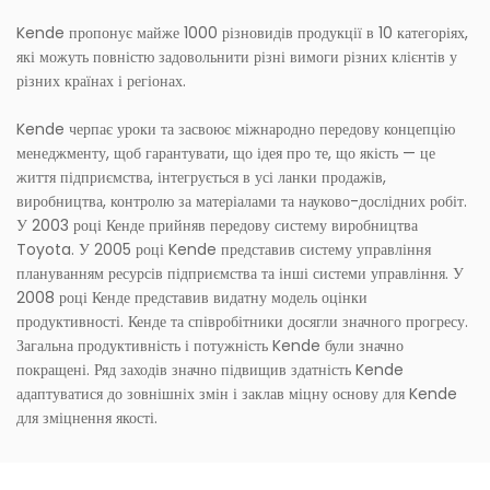
Kende пропонує майже 1000 різновидів продукції в 10 категоріях,
які можуть повністю задовольнити різні вимоги різних клієнтів у
різних країнах і регіонах.
Kende черпає уроки та засвоює міжнародно передову концепцію
менеджменту, щоб гарантувати, що ідея про те, що якість — це
життя підприємства, інтегрується в усі ланки продажів,
виробництва, контролю за матеріалами та науково-дослідних робіт.
У 2003 році Кенде прийняв передову систему виробництва
Toyota. У 2005 році Kende представив систему управління
плануванням ресурсів підприємства та інші системи управління. У
2008 році Кенде представив видатну модель оцінки
продуктивності. Кенде та співробітники досягли значного прогресу.
Загальна продуктивність і потужність Kende були значно
покращені. Ряд заходів значно підвищив здатність Kende
адаптуватися до зовнішніх змін і заклав міцну основу для Kende
для зміцнення якості.