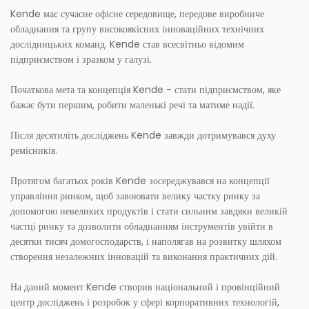
Kende має сучасне офісне середовище, передове виробниче
обладнання та групу високоякісних інноваційних технічних
дослідницьких команд. Kende став всесвітньо відомим
підприємством і зразком у галузі.
Початкова мета та концепція Kende - стати підприємством, яке
бажає бути першим, робити маленькі речі та матиме надії.
Після десятиліть досліджень Kende завжди дотримувався духу
ремісників.
Протягом багатьох років Kende зосереджувався на концепції
управління ринком, щоб завоювати велику частку ринку за
допомогою невеликих продуктів і стати сильним завдяки великій
частці ринку та дозволити обладнанням інструментів увійти в
десятки тисяч домогосподарств, і наполягав на розвитку шляхом
створення незалежних інновацій та виконання практичних дій.
На даний момент Kende створив національний і провінційний
центр досліджень і розробок у сфері корпоративних технологій,