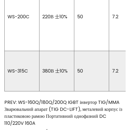
WS-200C
220В 士10%
50
7.2
WS-315C
380В 士10%
50
7.2
PREV: WS-160Q/180Q/200Q IGBT інвертор TIG/MMA
Зварювальний апарат (TIG DC-LIFT), металевий корпус із
пластиковою рамою Портативний однофазний DC
110/220V 160A