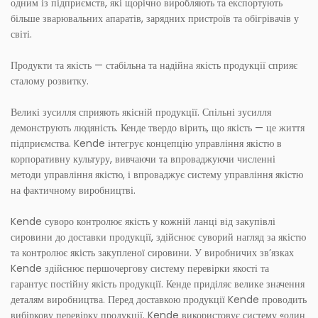
одним із підприємств, які щорічно виробляють та експортують
більше зварювальних апаратів, зарядних пристроїв та обігрівачів у
світі.
Продукти та якість — стабільна та надійна якість продукції сприяє
сталому розвитку.
Великі зусилля сприяють якісній продукції. Спільні зусилля
демонструють людяність. Кенде твердо вірить, що якість — це життя
підприємства. Kende інтегрує концепцію управління якістю в
корпоративну культуру, вивчаючи та впроваджуючи численні
методи управління якістю, і впроваджує систему управління якістю
на фактичному виробництві.
Kende суворо контролює якість у кожній ланці від закупівлі
сировини до доставки продукції, здійснює суворий нагляд за якістю
та контролює якість закупленої сировини. У виробничих зв’язках
Kende здійснює першочергову систему перевірки якості та
гарантує постійну якість продукції. Кенде приділяє велике значення
деталям виробництва. Перед доставкою продукції Kende проводить
вибіркову перевірку продукції. Kende використовує систему «один