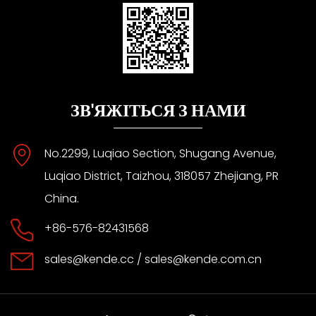
ЗВ'ЯЖІТЬСЯ З НАМИ
No.2299, Luqiao Section, Shugang Avenue,
Luqiao District, Taizhou, 318057 Zhejiang, PR
China.
+86-576-82431568
sales@kende.cc
/
sales@kende.com.cn