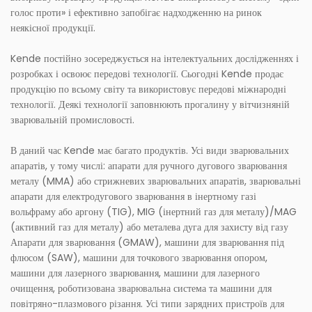
голос проти» і ефективно запобігає надходженню на ринок
неякісної продукції.
Kende постійно зосереджується на інтелектуальних дослідженнях і
розробках і освоює передові технології. Сьогодні Kende продає
продукцію по всьому світу та використовує передові міжнародні
технології. Деякі технології заповнюють прогалину у вітчизняній
зварювальній промисловості.
В даний час Kende має багато продуктів. Усі види зварювальних
апаратів, у тому числі: апарати для ручного дугового зварювання
металу (MMA) або стрижневих зварювальних апаратів, зварювальні
апарати для електродугового зварювання в інертному газі
вольфраму або аргону (TIG), MIG (інертний газ для металу)/MAG
(активний газ для металу) або металева дуга для захисту від газу
Апарати для зварювання (GMAW), машини для зварювання під
флюсом (SAW), машини для точкового зварювання опором,
машини для лазерного зварювання, машини для лазерного
очищення, роботизована зварювальна система та машини для
повітряно-плазмового різання. Усі типи зарядних пристроїв для