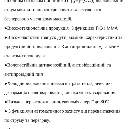
вихідним сигналом постійного струму (CC), зварювальний
струм можна точно контролювати та регулювати
безперервно у великому масштабі.
●Високотехнологічна продукція. .З функцією TIG і MMA.
●Високочастотний запуск дуги, відмінні характеристики та
продуктивність зварювання. З антиприлипанням, гарячим
стартом, силою дуги.
●Вологостійкий, антикорозійний, антивібраційний та
антипровідний пил
●Холодне зварювання, низька витрата тепла, невелика
деформація після зварювання, висока якість зварювання.
●Низьке енергоспоживання, економія енергії до 30%
● З функціями автоматичного захисту від перевантаження
по струму та перегріву.