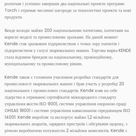
розпочав і успішно завершив два національні проекти програми
Torch і отримав численні нагороди за технологічні проекти та нові
продукти.
Кенде володіє майже 200 національними патентами, патентами на
корисні моделі та промисловими зразками. На даний момент
Kende став зразковим підприємством з точки зору патентів і
підприємством у галузі зварювальних машин. Торгова марка KENDE
стала відомим брендом на національному, провінційному,
муніципальному та промисловому рівнях.
Kende також є головним учасником розробки стандартів для
промисловості зварювальних машин і брав участь у розробці 20
національних і промислових стандартів. Kende взяв на себе
лідерство в отриманні сертифікатів міжнародного стандарту
управління якістю ISO 9001, системи управління охороною праці
OHSAS 18001 і системи управління навколишнім середовищем ISO
14001. Kende виробляє та експортує майже 1,2 мільйона
зварювальних апаратів, зарядних пристроїв і обігрівачів щороку, з
річною виробничою потужністю 2 мільйони комплектів. Kende є