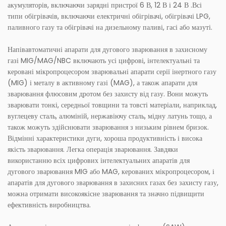
акумуляторів, включаючи зарядні пристрої 6 В, 12 В і 24 В .Всі
типи обігрівачів, включаючи електричні обігрівачі, обігрівачі LPG,
паливного газу та обігрівачі на дизельному паливі, гасі або мазуті.
Напівавтоматичні апарати для дугового зварювання в захисному
газі MIG/MAG/NBC включають усі цифрові, інтелектуальні та
керовані мікропроцесором зварювальні апарати серії інертного газу
(MIG) і металу в активному газі (MAG), а також апарати для
зварювання флюсовим дротом без захисту від газу. Вони можуть
зварювати тонкі, середньої товщини та товсті матеріали, наприклад,
вуглецеву сталь, алюміній, нержавіючу сталь, мідну латунь тощо, а
також можуть здійснювати зварювання з низьким рівнем бризок.
Відмінні характеристики дуги, хороша продуктивність і висока
якість зварювання. Легка операція зварювання. Завдяки
використанню всіх цифрових інтелектуальних апаратів для
дугового зварювання MIG або MAG, керованих мікропроцесором, і
апаратів для дугового зварювання в захисних газах без захисту газу,
можна отримати високоякісне зварювання та значно підвищити
ефективність виробництва.