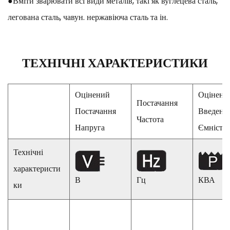
●Вміти зварювати всі види металів, такі як вуглецева сталь,
легована сталь, чавун. нержавіюча сталь та ін.
ТЕХНІЧНІ ХАРАКТЕРИСТИКИ
Оцінений
Оцінени
Постачання
Постачання
Введенн
Частота
Напруга
Ємність
Технічні
характеристи
В
Гц
КВА
ки