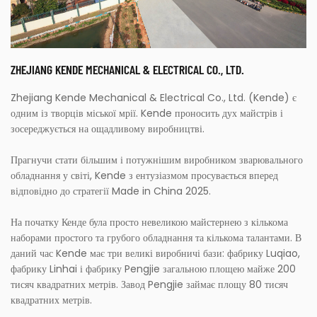
ZHEJIANG KENDE MECHANICAL & ELECTRICAL CO., LTD.
Zhejiang Kende Mechanical & Electrical Co., Ltd. (Kende) є
одним із творців міської мрії. Kende проносить дух майстрів і
зосереджується на ощадливому виробництві.
Прагнучи стати більшим і потужнішим виробником зварювального
обладнання у світі, Kende з ентузіазмом просувається вперед
відповідно до стратегії Made in China 2025.
На початку Кенде була просто невеликою майстернею з кількома
наборами простого та грубого обладнання та кількома талантами. В
даний час Kende має три великі виробничі бази: фабрику Luqiao,
фабрику Linhai і фабрику Pengjie загальною площею майже 200
тисяч квадратних метрів. Завод Pengjie займає площу 80 тисяч
квадратних метрів.