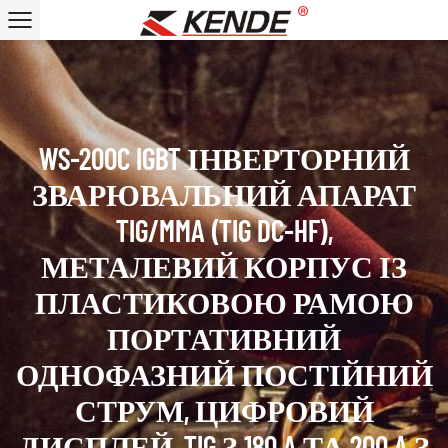
WS-200C IGBT ІНВЕРТОРНИЙ
ЗВАРЮВАЛЬНИЙ АПАРАТ
TIG/MMA (TIG DC-HF),
МЕТАЛЕВИЙ КОРПУС ІЗ
ПЛАСТИКОВОЮ РАМОЮ
ПОРТАТИВНИЙ
ОДНОФАЗНИЙ ПОСТІЙНИЙ
СТРУМ, ЦИФРОВИЙ
ДИСПЛЕЙ, TIG З 180 A ТА 200 A З