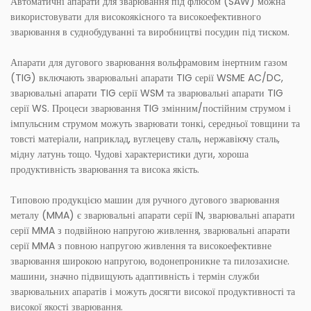
Автоматичні апарати для зварювання під флюсом (SAW) можна
використовувати для високоякісного та високоефективного
зварювання в суднобудуванні та виробництві посудин під тиском.
Апарати для дугового зварювання вольфрамовим інертним газом
(TIG) включають зварювальні апарати TIG серії WSME AC/DC,
зварювальні апарати TIG серії WSM та зварювальні апарати TIG
серії WS. Процеси зварювання TIG змінним/постійним струмом і
імпульсним струмом можуть зварювати тонкі, середньої товщини та
товсті матеріали, наприклад, вуглецеву сталь, нержавіючу сталь,
мідну латунь тощо. Чудові характеристики дуги, хороша
продуктивність зварювання та висока якість.
Типовою продукцією машин для ручного дугового зварювання
металу (MMA) є зварювальні апарати серії IN, зварювальні апарати
серії MMA з подвійною напругою живлення, зварювальні апарати
серії MMA з повною напругою живлення та високоефективне
зварювання широкою напругою, водонепроникне та пилозахисне.
машини, значно підвищують адаптивність і термін служби
зварювальних апаратів і можуть досягти високої продуктивності та
високої якості зварювання.