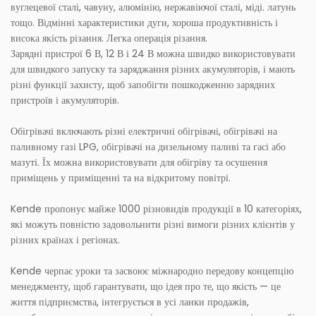
вуглецевої сталі, чавуну, алюмінію, нержавіючої сталі, міді. латунь
тощо. Відмінні характеристики дуги, хороша продуктивність і
висока якість різання. Легка операція різання.
Зарядні пристрої 6 В, 12 В і 24 В можна швидко використовувати
для швидкого запуску та заряджання різних акумуляторів, і мають
різні функції захисту, щоб запобігти пошкодженню зарядних
пристроїв і акумуляторів.
Обігрівачі включають різні електричні обігрівачі, обігрівачі на
паливному газі LPG, обігрівачі на дизельному паливі та гасі або
мазуті. Їх можна використовувати для обігріву та осушення
приміщень у приміщенні та на відкритому повітрі.
Kende пропонує майже 1000 різновидів продукції в 10 категоріях,
які можуть повністю задовольнити різні вимоги різних клієнтів у
різних країнах і регіонах.
Kende черпає уроки та засвоює міжнародно передову концепцію
менеджменту, щоб гарантувати, що ідея про те, що якість — це
життя підприємства, інтегрується в усі ланки продажів,