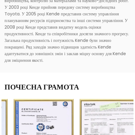
виробництва, контролю за матеріалами та науково-дослідних робіт.
У 2003 році Кенде прийняв передову систему виробництва
Toyota. У 2005 році Kende представив систему управління
плануванням ресурсів підприємства та інші системи управління. У
2008 році Кенде представив видатну модель оцінки
продуктивності. Кенде та співробітники досягли значного прогресу.
Загальна продуктивність і потужність Kende були значно
покращені. Ряд заходів значно підвищив здатність Kende
адаптуватися до зовнішніх змін і заклав міцну основу для Kende
для зміцнення якості.
ПОЧЕСНА ГРАМОТА