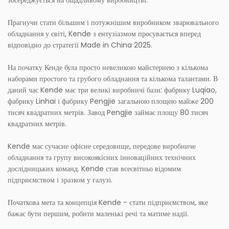
Прагнучи стати більшим і потужнішим виробником зварювального
обладнання у світі, Kende з ентузіазмом просувається вперед
відповідно до стратегії Made in China 2025.
На початку Кенде була просто невеликою майстернею з кількома
наборами простого та грубого обладнання та кількома талантами. В
даний час Kende має три великі виробничі бази: фабрику Luqiao,
фабрику Linhai і фабрику Pengjie загальною площею майже 200
тисяч квадратних метрів. Завод Pengjie займає площу 80 тисяч
квадратних метрів.
Kende має сучасне офісне середовище, передове виробниче
обладнання та групу високоякісних інноваційних технічних
дослідницьких команд. Kende став всесвітньо відомим
підприємством і зразком у галузі.
Початкова мета та концепція Kende - стати підприємством, яке
бажає бути першим, робити маленькі речі та матиме надії.