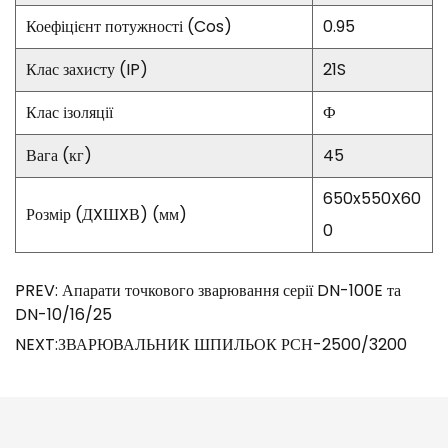
Коефіцієнт потужності (Cos)
0.95
Клас захисту (IP)
21S
Клас ізоляції
Ф
Вага (кг)
45
650x550X60
Розмір (ДXШXВ) (мм)
0
PREV: Апарати точкового зварювання серії DN-100E та
DN-10/16/25
NEXT:ЗВАРЮВАЛЬНИК ШПИЛЬОК РСН-2500/3200