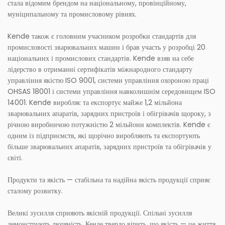
стала відомим брендом на національному, провінційному,
муніципальному та промисловому рівнях.
Kende також є головним учасником розробки стандартів для
промисловості зварювальних машин і брав участь у розробці 20
національних і промислових стандартів. Kende взяв на себе
лідерство в отриманні сертифікатів міжнародного стандарту
управління якістю ISO 9001, системи управління охороною праці
OHSAS 18001 і системи управління навколишнім середовищем ISO
14001. Kende виробляє та експортує майже 1,2 мільйона
зварювальних апаратів, зарядних пристроїв і обігрівачів щороку, з
річною виробничою потужністю 2 мільйони комплектів. Kende є
одним із підприємств, які щорічно виробляють та експортують
більше зварювальних апаратів, зарядних пристроїв та обігрівачів у
світі.
Продукти та якість — стабільна та надійна якість продукції сприяє
сталому розвитку.
Великі зусилля сприяють якісній продукції. Спільні зусилля
демонструють людяність. Кенде твердо вірить, що якість — це життя