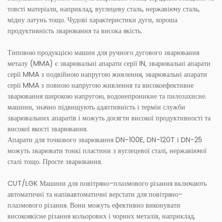
товсті матеріали, наприклад, вуглецеву сталь, нержавіючу сталь,
мідну латунь тощо. Чудові характеристики дуги, хороша
продуктивність зварювання та висока якість.
Типовою продукцією машин для ручного дугового зварювання
металу (MMA) є зварювальні апарати серії IN, зварювальні апарати
серії MMA з подвійною напругою живлення, зварювальні апарати
серії MMA з повною напругою живлення та високоефективне
зварювання широкою напругою, водонепроникне та пилозахисне.
машини, значно підвищують адаптивність і термін служби
зварювальних апаратів і можуть досягти високої продуктивності та
високої якості зварювання.
Апарати для точкового зварювання DN-100E, DN-120T і DN-25
можуть зварювати тонкі пластини з вуглецевої сталі, нержавіючої
сталі тощо. Просте зварювання.
CUT/LGK Машини для повітряно-плазмового різання включають
автоматичні та напівавтоматичні верстати для повітряно-
плазмового різання. Вони можуть ефективно виконувати
високоякісне різання кольорових і чорних металів, наприклад,