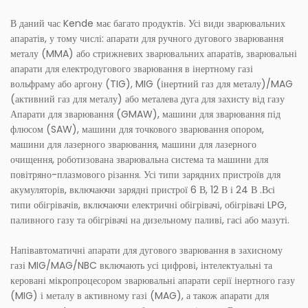
В даний час Kende має багато продуктів. Усі види зварювальних
апаратів, у тому числі: апарати для ручного дугового зварювання
металу (MMA) або стрижневих зварювальних апаратів, зварювальні
апарати для електродугового зварювання в інертному газі
вольфраму або аргону (TIG), MIG (інертний газ для металу)/MAG
(активний газ для металу) або металева дуга для захисту від газу
Апарати для зварювання (GMAW), машини для зварювання під
флюсом (SAW), машини для точкового зварювання опором,
машини для лазерного зварювання, машини для лазерного
очищення, роботизована зварювальна система та машини для
повітряно-плазмового різання. Усі типи зарядних пристроїв для
акумуляторів, включаючи зарядні пристрої 6 В, 12 В і 24 В .Всі
типи обігрівачів, включаючи електричні обігрівачі, обігрівачі LPG,
паливного газу та обігрівачі на дизельному паливі, гасі або мазуті.
Напівавтоматичні апарати для дугового зварювання в захисному
газі MIG/MAG/NBC включають усі цифрові, інтелектуальні та
керовані мікропроцесором зварювальні апарати серії інертного газу
(MIG) і металу в активному газі (MAG), а також апарати для