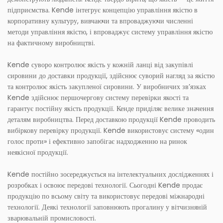
підприємства. Kende інтегрує концепцію управління якістю в
корпоративну культуру, вивчаючи та впроваджуючи численні
методи управління якістю, і впроваджує систему управління якістю
на фактичному виробництві.
Kende суворо контролює якість у кожній ланці від закупівлі
сировини до доставки продукції, здійснює суворий нагляд за якістю
та контролює якість закупленої сировини. У виробничих зв’язках
Kende здійснює першочергову систему перевірки якості та
гарантує постійну якість продукції. Кенде приділяє велике значення
деталям виробництва. Перед доставкою продукції Kende проводить
вибіркову перевірку продукції. Kende використовує систему «один
голос проти» і ефективно запобігає надходженню на ринок
неякісної продукції.
Kende постійно зосереджується на інтелектуальних дослідженнях і
розробках і освоює передові технології. Сьогодні Kende продає
продукцію по всьому світу та використовує передові міжнародні
технології. Деякі технології заповнюють прогалину у вітчизняній
зварювальній промисловості.