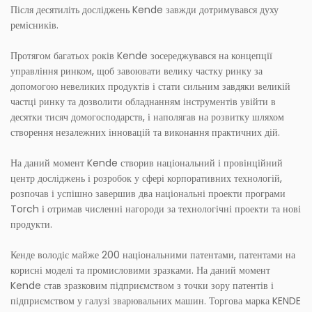
Після десятиліть досліджень Kende завжди дотримувався духу
ремісників.
Протягом багатьох років Kende зосереджувався на концепції
управління ринком, щоб завоювати велику частку ринку за
допомогою невеликих продуктів і стати сильним завдяки великій
частці ринку та дозволити обладнанням інструментів увійти в
десятки тисяч домогосподарств, і наполягав на розвитку шляхом
створення незалежних інновацій та виконання практичних дій.
На даний момент Kende створив національний і провінційний
центр досліджень і розробок у сфері корпоративних технологій,
розпочав і успішно завершив два національні проекти програми
Torch і отримав численні нагороди за технологічні проекти та нові
продукти.
Кенде володіє майже 200 національними патентами, патентами на
корисні моделі та промисловими зразками. На даний момент
Kende став зразковим підприємством з точки зору патентів і
підприємством у галузі зварювальних машин. Торгова марка KENDE