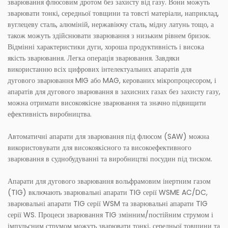
зварювання флюсовим дротом без захисту від газу. Вони можуть
зварювати тонкі, середньої товщини та товсті матеріали, наприклад,
вуглецеву сталь, алюміній, нержавіючу сталь, мідну латунь тощо, а
також можуть здійснювати зварювання з низьким рівнем бризок.
Відмінні характеристики дуги, хороша продуктивність і висока
якість зварювання. Легка операція зварювання. Завдяки
використанню всіх цифрових інтелектуальних апаратів для
дугового зварювання MIG або MAG, керованих мікропроцесором, і
апаратів для дугового зварювання в захисних газах без захисту газу,
можна отримати високоякісне зварювання та значно підвищити
ефективність виробництва.
Автоматичні апарати для зварювання під флюсом (SAW) можна
використовувати для високоякісного та високоефективного
зварювання в суднобудуванні та виробництві посудин під тиском.
Апарати для дугового зварювання вольфрамовим інертним газом
(TIG) включають зварювальні апарати TIG серії WSME AC/DC,
зварювальні апарати TIG серії WSM та зварювальні апарати TIG
серії WS. Процеси зварювання TIG змінним/постійним струмом і
імпульсним струмом можуть зварювати тонкі, середньої товщини та