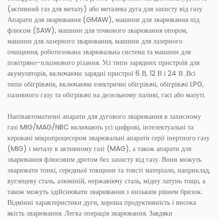
(активний газ для металу) або металева дуга для захисту від газу
Апарати для зварювання (GMAW), машини для зварювання під
флюсом (SAW), машини для точкового зварювання опором,
машини для лазерного зварювання, машини для лазерного
очищення, роботизована зварювальна система та машини для
повітряно-плазмового різання. Усі типи зарядних пристроїв для
акумуляторів, включаючи зарядні пристрої 6 В, 12 В і 24 В .Всі
типи обігрівачів, включаючи електричні обігрівачі, обігрівачі LPG,
паливного газу та обігрівачі на дизельному паливі, гасі або мазуті.
Напівавтоматичні апарати для дугового зварювання в захисному
газі MIG/MAG/NBC включають усі цифрові, інтелектуальні та
керовані мікропроцесором зварювальні апарати серії інертного газу
(MIG) і металу в активному газі (MAG), а також апарати для
зварювання флюсовим дротом без захисту від газу. Вони можуть
зварювати тонкі, середньої товщини та товсті матеріали, наприклад,
вуглецеву сталь, алюміній, нержавіючу сталь, мідну латунь тощо, а
також можуть здійснювати зварювання з низьким рівнем бризок.
Відмінні характеристики дуги, хороша продуктивність і висока
якість зварювання. Легка операція зварювання. Завдяки