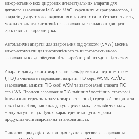
використанню всіх цифрових інтелектуальних апаратів для
дугового зварювання MIG або MAG, керованих мікропроцесором, і
апаратів для дугового зварювання в захисних газах без захисту газу,
можна отримати високоякісне зварювання та значно підвищити
ефективність виробництва.
Автоматичні апарати для зварювання під флюсом (SAW) можна
використовувати для високоякісного та високоефективного
зварювання в суднобудуванні та виробництві посудин під тиском.
Апарати для дугового зварювання вольфрамовим інертним газом
(TIG) включають зварювальні апарати TIG серії WSME AC/DC,
зварювальні апарати TIG серії WSM та зварювальні апарати TIG
серії WS. Процеси зварювання TIG змінним/постійним струмом і
імпульсним струмом можуть зварювати тонкі, середньої товщини та
товсті матеріали, наприклад, вуглецеву сталь, нержавіючу сталь,
мідну латунь тощо. Чудові характеристики дуги, хороша
продуктивність зварювання та висока якість.
Типовою продукцією машин для ручного дугового зварювання