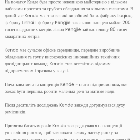
На початку Кенде була просто невеликою майстернею з кількома
наборами простого та грубого обладнання та кількома талантами. В
даний час Kende має три великі виробничі бази: фабрику Luqiao,
фабрику Linhai і фабрику Pengjie загальною площею майже 200
тисяч квадратних метрів. Завод Pengjie займає площу 80 тисяч
квадратних метрів.
Kende має сучасне офісне середовище, передове виробниче
обладнання та групу високоякісних інноваційних технічних
дослідницьких команд. Kende став всесвітньо відомим
підприємством і зразком у галузі.
Початкова мета та концепція Kende - стати підприємством, яке
бажає бути першим, робити маленькі речі та матиме надії.
Після десятиліть досліджень Kende завжди дотримувався духу
ремісників.
Протягом багатьох років Kende зосереджувався на концепції
управління ринком, щоб завоювати велику частку ринку за
допомогою невеликих продуктів і стати сильним завдяки великій