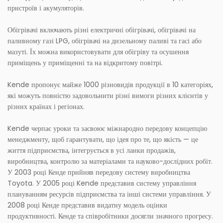
пристроїв і акумуляторів.
Обігрівачі включають різні електричні обігрівачі, обігрівачі на
паливному газі LPG, обігрівачі на дизельному паливі та гасі або
мазуті. Їх можна використовувати для обігріву та осушення
приміщень у приміщенні та на відкритому повітрі.
Kende пропонує майже 1000 різновидів продукції в 10 категоріях,
які можуть повністю задовольнити різні вимоги різних клієнтів у
різних країнах і регіонах.
Kende черпає уроки та засвоює міжнародно передову концепцію
менеджменту, щоб гарантувати, що ідея про те, що якість — це
життя підприємства, інтегрується в усі ланки продажів,
виробництва, контролю за матеріалами та науково-дослідних робіт.
У 2003 році Кенде прийняв передову систему виробництва
Toyota. У 2005 році Kende представив систему управління
плануванням ресурсів підприємства та інші системи управління. У
2008 році Кенде представив видатну модель оцінки
продуктивності. Кенде та співробітники досягли значного прогресу.