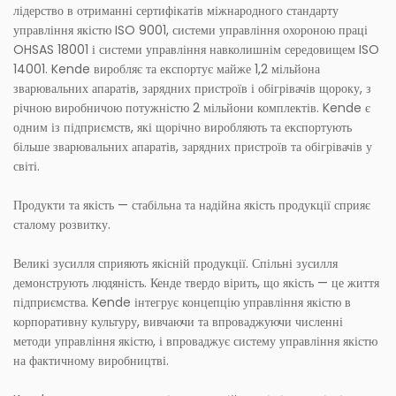
лідерство в отриманні сертифікатів міжнародного стандарту
управління якістю ISO 9001, системи управління охороною праці
OHSAS 18001 і системи управління навколишнім середовищем ISO
14001. Kende виробляє та експортує майже 1,2 мільйона
зварювальних апаратів, зарядних пристроїв і обігрівачів щороку, з
річною виробничою потужністю 2 мільйони комплектів. Kende є
одним із підприємств, які щорічно виробляють та експортують
більше зварювальних апаратів, зарядних пристроїв та обігрівачів у
світі.
Продукти та якість — стабільна та надійна якість продукції сприяє
сталому розвитку.
Великі зусилля сприяють якісній продукції. Спільні зусилля
демонструють людяність. Кенде твердо вірить, що якість — це життя
підприємства. Kende інтегрує концепцію управління якістю в
корпоративну культуру, вивчаючи та впроваджуючи численні
методи управління якістю, і впроваджує систему управління якістю
на фактичному виробництві.