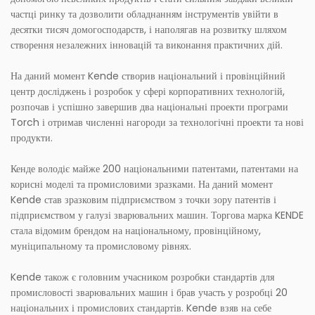
частці ринку та дозволити обладнанням інструментів увійти в
десятки тисяч домогосподарств, і наполягав на розвитку шляхом
створення незалежних інновацій та виконання практичних дій.
На даний момент Kende створив національний і провінційний
центр досліджень і розробок у сфері корпоративних технологій,
розпочав і успішно завершив два національні проекти програми
Torch і отримав численні нагороди за технологічні проекти та нові
продукти.
Кенде володіє майже 200 національними патентами, патентами на
корисні моделі та промисловими зразками. На даний момент
Kende став зразковим підприємством з точки зору патентів і
підприємством у галузі зварювальних машин. Торгова марка KENDE
стала відомим брендом на національному, провінційному,
муніципальному та промисловому рівнях.
Kende також є головним учасником розробки стандартів для
промисловості зварювальних машин і брав участь у розробці 20
національних і промислових стандартів. Kende взяв на себе