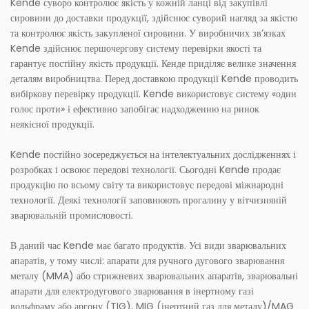
Kende суворо контролює якість у кожній ланці від закупівлі
сировини до доставки продукції, здійснює суворий нагляд за якістю
та контролює якість закупленої сировини. У виробничих зв’язках
Kende здійснює першочергову систему перевірки якості та
гарантує постійну якість продукції. Кенде приділяє велике значення
деталям виробництва. Перед доставкою продукції Kende проводить
вибіркову перевірку продукції. Kende використовує систему «один
голос проти» і ефективно запобігає надходженню на ринок
неякісної продукції.
Kende постійно зосереджується на інтелектуальних дослідженнях і
розробках і освоює передові технології. Сьогодні Kende продає
продукцію по всьому світу та використовує передові міжнародні
технології. Деякі технології заповнюють прогалину у вітчизняній
зварювальній промисловості.
В даний час Kende має багато продуктів. Усі види зварювальних
апаратів, у тому числі: апарати для ручного дугового зварювання
металу (MMA) або стрижневих зварювальних апаратів, зварювальні
апарати для електродугового зварювання в інертному газі
вольфраму або аргону (TIG), MIG (інертний газ для металу)/MAG