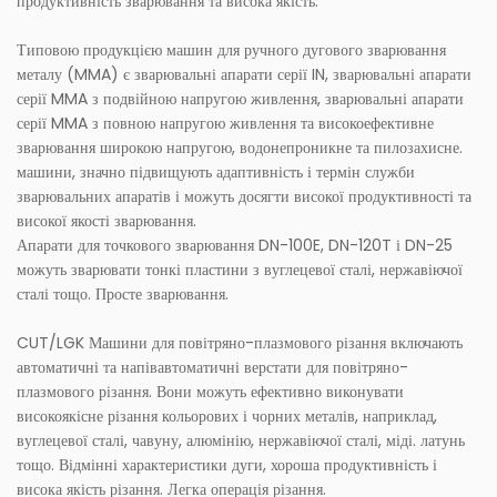
продуктивність зварювання та висока якість.
Типовою продукцією машин для ручного дугового зварювання
металу (MMA) є зварювальні апарати серії IN, зварювальні апарати
серії MMA з подвійною напругою живлення, зварювальні апарати
серії MMA з повною напругою живлення та високоефективне
зварювання широкою напругою, водонепроникне та пилозахисне.
машини, значно підвищують адаптивність і термін служби
зварювальних апаратів і можуть досягти високої продуктивності та
високої якості зварювання.
Апарати для точкового зварювання DN-100E, DN-120T і DN-25
можуть зварювати тонкі пластини з вуглецевої сталі, нержавіючої
сталі тощо. Просте зварювання.
CUT/LGK Машини для повітряно-плазмового різання включають
автоматичні та напівавтоматичні верстати для повітряно-
плазмового різання. Вони можуть ефективно виконувати
високоякісне різання кольорових і чорних металів, наприклад,
вуглецевої сталі, чавуну, алюмінію, нержавіючої сталі, міді. латунь
тощо. Відмінні характеристики дуги, хороша продуктивність і
висока якість різання. Легка операція різання.