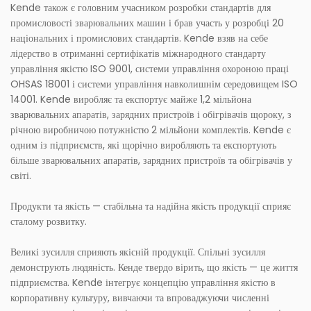
Kende також є головним учасником розробки стандартів для
промисловості зварювальних машин і брав участь у розробці 20
національних і промислових стандартів. Kende взяв на себе
лідерство в отриманні сертифікатів міжнародного стандарту
управління якістю ISO 9001, системи управління охороною праці
OHSAS 18001 і системи управління навколишнім середовищем ISO
14001. Kende виробляє та експортує майже 1,2 мільйона
зварювальних апаратів, зарядних пристроїв і обігрівачів щороку, з
річною виробничою потужністю 2 мільйони комплектів. Kende є
одним із підприємств, які щорічно виробляють та експортують
більше зварювальних апаратів, зарядних пристроїв та обігрівачів у
світі.
Продукти та якість — стабільна та надійна якість продукції сприяє
сталому розвитку.
Великі зусилля сприяють якісній продукції. Спільні зусилля
демонструють людяність. Кенде твердо вірить, що якість — це життя
підприємства. Kende інтегрує концепцію управління якістю в
корпоративну культуру, вивчаючи та впроваджуючи численні