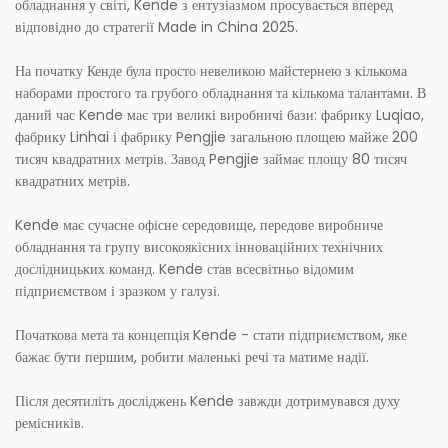
обладнання у світі, Kende з ентузіазмом просувається вперед
відповідно до стратегії Made in China 2025.
На початку Кенде була просто невеликою майстернею з кількома
наборами простого та грубого обладнання та кількома талантами. В
даний час Kende має три великі виробничі бази: фабрику Luqiao,
фабрику Linhai і фабрику Pengjie загальною площею майже 200
тисяч квадратних метрів. Завод Pengjie займає площу 80 тисяч
квадратних метрів.
Kende має сучасне офісне середовище, передове виробниче
обладнання та групу високоякісних інноваційних технічних
дослідницьких команд. Kende став всесвітньо відомим
підприємством і зразком у галузі.
Початкова мета та концепція Kende - стати підприємством, яке
бажає бути першим, робити маленькі речі та матиме надії.
Після десятиліть досліджень Kende завжди дотримувався духу
ремісників.