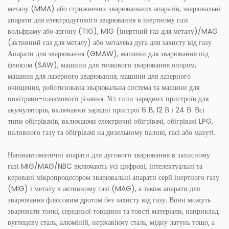
металу (MMA) або стрижневих зварювальних апаратів, зварювальні
апарати для електродугового зварювання в інертному газі
вольфраму або аргону (TIG), MIG (інертний газ для металу)/MAG
(активний газ для металу) або металева дуга для захисту від газу
Апарати для зварювання (GMAW), машини для зварювання під
флюсом (SAW), машини для точкового зварювання опором,
машини для лазерного зварювання, машини для лазерного
очищення, роботизована зварювальна система та машини для
повітряно-плазмового різання. Усі типи зарядних пристроїв для
акумуляторів, включаючи зарядні пристрої 6 В, 12 В і 24 В .Всі
типи обігрівачів, включаючи електричні обігрівачі, обігрівачі LPG,
паливного газу та обігрівачі на дизельному паливі, гасі або мазуті.
Напівавтоматичні апарати для дугового зварювання в захисному
газі MIG/MAG/NBC включають усі цифрові, інтелектуальні та
керовані мікропроцесором зварювальні апарати серії інертного газу
(MIG) і металу в активному газі (MAG), а також апарати для
зварювання флюсовим дротом без захисту від газу. Вони можуть
зварювати тонкі, середньої товщини та товсті матеріали, наприклад,
вуглецеву сталь, алюміній, нержавіючу сталь, мідну латунь тощо, а