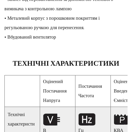
вимикача з контрольною лампою
• Металевий корпус з порошковим покриттям і
регульованою ручкою для перенесення.
• Вбудований вентилятор
ТЕХНІЧНІ ХАРАКТЕРИСТИКИ
Оцінений
Оцінени
Постачання
Постачання
Введенн
Частота
Напруга
Ємність
Технічні
характеристи
В
Гц
КВА