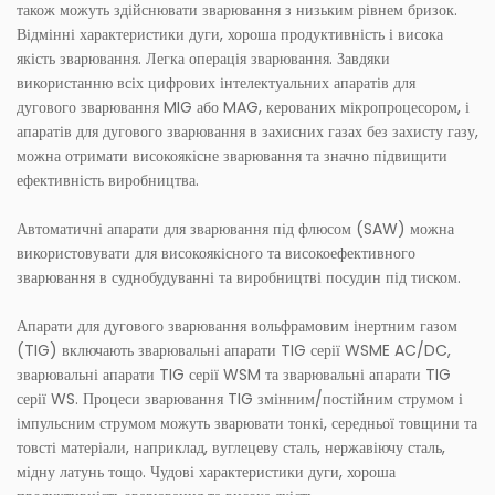
також можуть здійснювати зварювання з низьким рівнем бризок.
Відмінні характеристики дуги, хороша продуктивність і висока
якість зварювання. Легка операція зварювання. Завдяки
використанню всіх цифрових інтелектуальних апаратів для
дугового зварювання MIG або MAG, керованих мікропроцесором, і
апаратів для дугового зварювання в захисних газах без захисту газу,
можна отримати високоякісне зварювання та значно підвищити
ефективність виробництва.
Автоматичні апарати для зварювання під флюсом (SAW) можна
використовувати для високоякісного та високоефективного
зварювання в суднобудуванні та виробництві посудин під тиском.
Апарати для дугового зварювання вольфрамовим інертним газом
(TIG) включають зварювальні апарати TIG серії WSME AC/DC,
зварювальні апарати TIG серії WSM та зварювальні апарати TIG
серії WS. Процеси зварювання TIG змінним/постійним струмом і
імпульсним струмом можуть зварювати тонкі, середньої товщини та
товсті матеріали, наприклад, вуглецеву сталь, нержавіючу сталь,
мідну латунь тощо. Чудові характеристики дуги, хороша