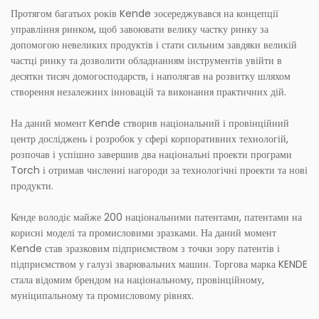
Протягом багатьох років Kende зосереджувався на концепції
управління ринком, щоб завоювати велику частку ринку за
допомогою невеликих продуктів і стати сильним завдяки великій
частці ринку та дозволити обладнанням інструментів увійти в
десятки тисяч домогосподарств, і наполягав на розвитку шляхом
створення незалежних інновацій та виконання практичних дій.
На даний момент Kende створив національний і провінційний
центр досліджень і розробок у сфері корпоративних технологій,
розпочав і успішно завершив два національні проекти програми
Torch і отримав численні нагороди за технологічні проекти та нові
продукти.
Кенде володіє майже 200 національними патентами, патентами на
корисні моделі та промисловими зразками. На даний момент
Kende став зразковим підприємством з точки зору патентів і
підприємством у галузі зварювальних машин. Торгова марка KENDE
стала відомим брендом на національному, провінційному,
муніципальному та промисловому рівнях.