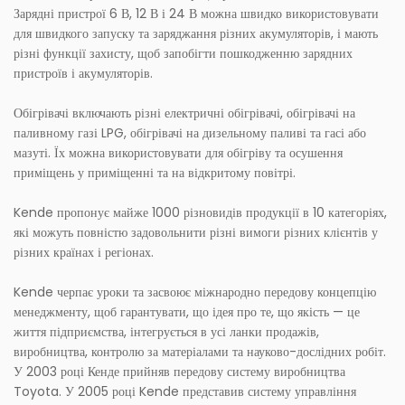
Зарядні пристрої 6 В, 12 В і 24 В можна швидко використовувати
для швидкого запуску та заряджання різних акумуляторів, і мають
різні функції захисту, щоб запобігти пошкодженню зарядних
пристроїв і акумуляторів.
Обігрівачі включають різні електричні обігрівачі, обігрівачі на
паливному газі LPG, обігрівачі на дизельному паливі та гасі або
мазуті. Їх можна використовувати для обігріву та осушення
приміщень у приміщенні та на відкритому повітрі.
Kende пропонує майже 1000 різновидів продукції в 10 категоріях,
які можуть повністю задовольнити різні вимоги різних клієнтів у
різних країнах і регіонах.
Kende черпає уроки та засвоює міжнародно передову концепцію
менеджменту, щоб гарантувати, що ідея про те, що якість — це
життя підприємства, інтегрується в усі ланки продажів,
виробництва, контролю за матеріалами та науково-дослідних робіт.
У 2003 році Кенде прийняв передову систему виробництва
Toyota. У 2005 році Kende представив систему управління