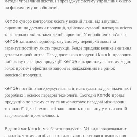
методи управління якістю, і впроваджує систему управління якістю
на фактичному виробництві.
Kende суворо контролює якість у кожній ланці від закупівлі
сировини до доставки продукції, здійснює суворий нагляд за якістю
та контролює якість закупленої сировини. У виробничих зв’язках
Kende здійснює першочергову систему перевірки якості та
гарантує постійну якість продукції. Кенде приділяє велике значення
деталям виробництва. Перед доставкою продукції Kende проводить
вибіркову перевірку продукції. Kende використовує систему «один
голос проти» і ефективно запобігає надходженню на ринок
неякісної продукції.
Kende постійно зосереджується на інтелектуальних дослідженнях і
розробках і освоює передові технології. Сьогодні Kende продає
продукцію по всьому світу та використовує передові міжнародні
технології. Деякі технології заповнюють прогалину у вітчизняній
зварювальній промисловості.
В даний час Kende має багато продуктів. Усі види зварювальних
апаратів, у тому числі: апарати для ручного дугового зварювання