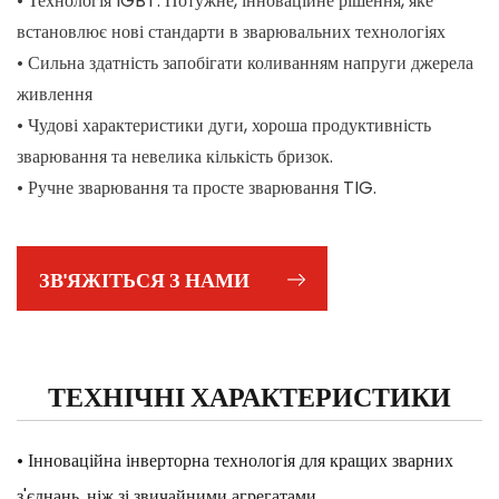
• Технологія IGBT. Потужне, інноваційне рішення, яке
встановлює нові стандарти в зварювальних технологіях
• Сильна здатність запобігати коливанням напруги джерела
живлення
• Чудові характеристики дуги, хороша продуктивність
зварювання та невелика кількість бризок.
• Ручне зварювання та просте зварювання TIG.
Використовується метод DC-LIFT Arc Start.
• З комплектом аксесуарів:
ЗВ'ЯЖІТЬСЯ З НАМИ
Електродотримач, затискач заземлення, зварювальний
кабель, щітка/молоток, захисна маска.
ТЕХНІЧНІ ХАРАКТЕРИСТИКИ
• Інноваційна інверторна технологія для кращих зварних
з'єднань, ніж зі звичайними агрегатами