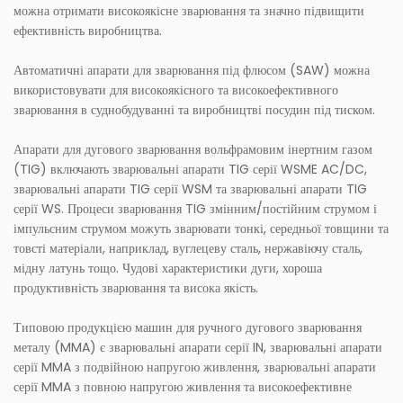
можна отримати високоякісне зварювання та значно підвищити
ефективність виробництва.
Автоматичні апарати для зварювання під флюсом (SAW) можна
використовувати для високоякісного та високоефективного
зварювання в суднобудуванні та виробництві посудин під тиском.
Апарати для дугового зварювання вольфрамовим інертним газом
(TIG) включають зварювальні апарати TIG серії WSME AC/DC,
зварювальні апарати TIG серії WSM та зварювальні апарати TIG
серії WS. Процеси зварювання TIG змінним/постійним струмом і
імпульсним струмом можуть зварювати тонкі, середньої товщини та
товсті матеріали, наприклад, вуглецеву сталь, нержавіючу сталь,
мідну латунь тощо. Чудові характеристики дуги, хороша
продуктивність зварювання та висока якість.
Типовою продукцією машин для ручного дугового зварювання
металу (MMA) є зварювальні апарати серії IN, зварювальні апарати
серії MMA з подвійною напругою живлення, зварювальні апарати
серії MMA з повною напругою живлення та високоефективне