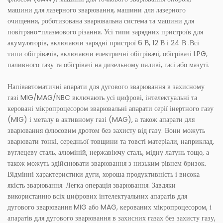
машини для лазерного зварювання, машини для лазерного
очищення, роботизована зварювальна система та машини для
повітряно-плазмового різання. Усі типи зарядних пристроїв для
акумуляторів, включаючи зарядні пристрої 6 В, 12 В і 24 В .Всі
типи обігрівачів, включаючи електричні обігрівачі, обігрівачі LPG,
паливного газу та обігрівачі на дизельному паливі, гасі або мазуті.
Напівавтоматичні апарати для дугового зварювання в захисному
газі MIG/MAG/NBC включають усі цифрові, інтелектуальні та
керовані мікропроцесором зварювальні апарати серії інертного газу
(MIG) і металу в активному газі (MAG), а також апарати для
зварювання флюсовим дротом без захисту від газу. Вони можуть
зварювати тонкі, середньої товщини та товсті матеріали, наприклад,
вуглецеву сталь, алюміній, нержавіючу сталь, мідну латунь тощо, а
також можуть здійснювати зварювання з низьким рівнем бризок.
Відмінні характеристики дуги, хороша продуктивність і висока
якість зварювання. Легка операція зварювання. Завдяки
використанню всіх цифрових інтелектуальних апаратів для
дугового зварювання MIG або MAG, керованих мікропроцесором, і
апаратів для дугового зварювання в захисних газах без захисту газу,