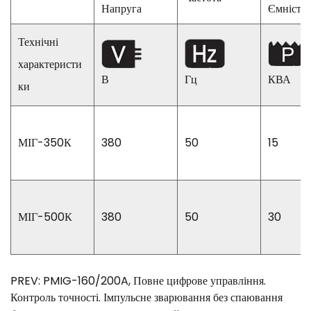
Напруга
Ємність
Технічні
характеристи
В
Гц
КВА
ки
МІГ-350К
380
50
15
МІГ-500К
380
50
30
PREV: PMIG-160/200A, Повне цифрове управління.
Контроль точності. Імпульсне зварювання без спаювання