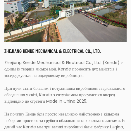
ZHEJIANG KENDE MECHANICAL & ELECTRICAL CO., LTD.
Zhejiang Kende Mechanical & Electrical Co., Ltd. (Kende) є
одним із творців міської мрії. Kende проносить дух майстрів і
зосереджується на ощадливому виробництві.
Прагнучи стати більшим і потужнішим виробником зварювального
обладнання у світі, Kende з ентузіазмом просувається вперед
відповідно до стратегії Made in China 2025.
На початку Кенде була просто невеликою майстернею з кількома
наборами простого та грубого обладнання та кількома талантами. В
даний час Kende має три великі виробничі бази: фабрику Luqiao,