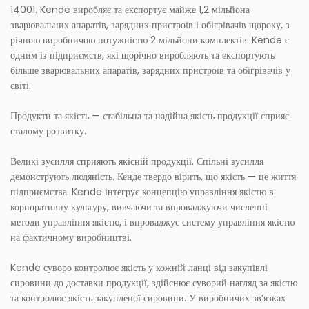
14001. Kende виробляє та експортує майже 1,2 мільйона
зварювальних апаратів, зарядних пристроїв і обігрівачів щороку, з
річною виробничою потужністю 2 мільйони комплектів. Kende є
одним із підприємств, які щорічно виробляють та експортують
більше зварювальних апаратів, зарядних пристроїв та обігрівачів у
світі.
Продукти та якість — стабільна та надійна якість продукції сприяє
сталому розвитку.
Великі зусилля сприяють якісній продукції. Спільні зусилля
демонструють людяність. Кенде твердо вірить, що якість — це життя
підприємства. Kende інтегрує концепцію управління якістю в
корпоративну культуру, вивчаючи та впроваджуючи численні
методи управління якістю, і впроваджує систему управління якістю
на фактичному виробництві.
Kende суворо контролює якість у кожній ланці від закупівлі
сировини до доставки продукції, здійснює суворий нагляд за якістю
та контролює якість закупленої сировини. У виробничих зв’язках