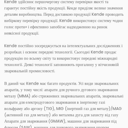
Kende здійснює першочергову систему перевірки якості та
гарантує постійну якість продукції. Кенде приділяє велике значення
деталям виробництва. Перед доставкою продукції Kende проводить
вибіркову перевірку продукції. Kende використовує систему «один
голос проти» і ефективно запобігає надходженню на ринок
неякісної продукції.
Kende постійно зосереджується на інтелектуальних дослідженнях і
розробках і освоює передові технології. Сьогодні Kende продає
продукцію по всьому світу та використовує передові міжнародні
технології. Деякі технології заповнюють прогалину у вітчизняній
зварювальній промисловості.
В даний час Kende має багато продуктів. Усі види зварювальних
апаратів, у тому числі: апарати для ручного дугового зварювання
металу (MMA) або стрижневих зварювальних апаратів, зварювальні
апарати для електродугового зварювання в інертному газі
вольфраму або аргону (TIG), MIG (інертний газ для металу)/MAG
(активний газ для металу) або металева дуга для захисту від газу
Апарати для зварювання (GMAW), машини для зварювання під
флюсом (SAW), машини для точкового зварювання опором,