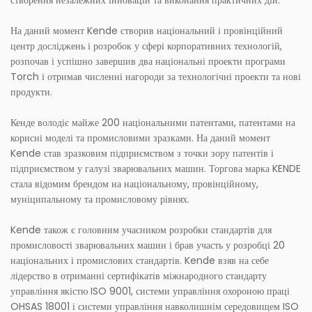
створення незалежних інновацій та виконання практичних дій.
На даний момент Kende створив національний і провінційний
центр досліджень і розробок у сфері корпоративних технологій,
розпочав і успішно завершив два національні проекти програми
Torch і отримав численні нагороди за технологічні проекти та нові
продукти.
Кенде володіє майже 200 національними патентами, патентами на
корисні моделі та промисловими зразками. На даний момент
Kende став зразковим підприємством з точки зору патентів і
підприємством у галузі зварювальних машин. Торгова марка KENDE
стала відомим брендом на національному, провінційному,
муніципальному та промисловому рівнях.
Kende також є головним учасником розробки стандартів для
промисловості зварювальних машин і брав участь у розробці 20
національних і промислових стандартів. Kende взяв на себе
лідерство в отриманні сертифікатів міжнародного стандарту
управління якістю ISO 9001, системи управління охороною праці
OHSAS 18001 і системи управління навколишнім середовищем ISO