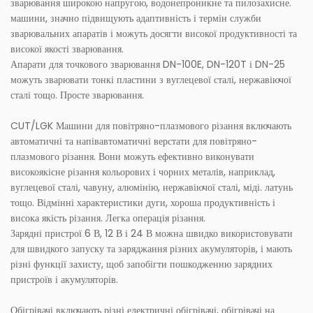
зварювання широкою напругою, водонепроникне та пилозахисне.
машини, значно підвищують адаптивність і термін служби
зварювальних апаратів і можуть досягти високої продуктивності та
високої якості зварювання.
Апарати для точкового зварювання DN-100E, DN-120T і DN-25
можуть зварювати тонкі пластини з вуглецевої сталі, нержавіючої
сталі тощо. Просте зварювання.
CUT/LGK Машини для повітряно-плазмового різання включають
автоматичні та напівавтоматичні верстати для повітряно-
плазмового різання. Вони можуть ефективно виконувати
високоякісне різання кольорових і чорних металів, наприклад,
вуглецевої сталі, чавуну, алюмінію, нержавіючої сталі, міді. латунь
тощо. Відмінні характеристики дуги, хороша продуктивність і
висока якість різання. Легка операція різання.
Зарядні пристрої 6 В, 12 В і 24 В можна швидко використовувати
для швидкого запуску та заряджання різних акумуляторів, і мають
різні функції захисту, щоб запобігти пошкодженню зарядних
пристроїв і акумуляторів.
Обігрівачі включають різні електричні обігрівачі, обігрівачі на