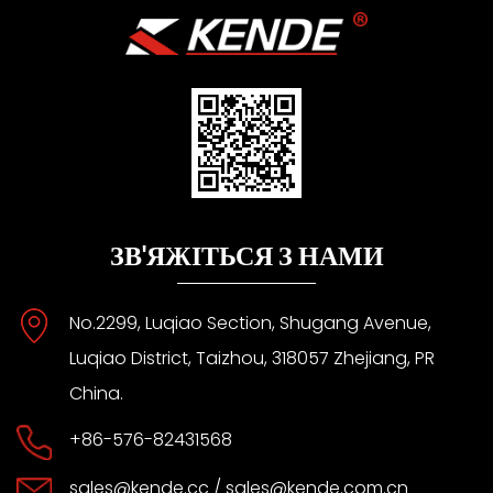
ЗВ'ЯЖІТЬСЯ З НАМИ
No.2299, Luqiao Section, Shugang Avenue,
Luqiao District, Taizhou, 318057 Zhejiang, PR
China.
+86-576-82431568
sales@kende.cc
/
sales@kende.com.cn