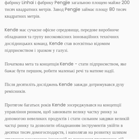
фабрику Linhai і фабрику Pengjie загальною площею майже 200
тисяч квадратних метрів. Завод Pengjie займає площу 80 тисяч
квадратних метрів.
Kende має сучасне офісне середовище, передове виробниче
обладнання та групу високоякісних інноваційних технічних
дослідницьких команд. Kende став всесвітньо відомим
підприємством і зразком у галузі.
Початкова мета та концепція Kende - стати підприємством, яке
бажає бути першим, робити маленькі речі та матиме надії.
Після десятиліть досліджень Kende завжди дотримувався духу
ремісників.
Протягом багатьох років Kende зосереджувався на концепції
управління ринком, щоб завоювати велику частку ринку за
допомогою невеликих продуктів і стати сильним завдяки великій
частці ринку та дозволити обладнанням інструментів увійти в
десятки тисяч домогосподарств, і наполягав на розвитку шляхом