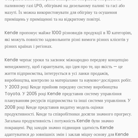
паливному газі LPG, обігрівачі на дизельному паливі та гасі або
мазуті. Їх можна використовувати для обігріву та осушення
приміщень у приміщенні та на відкритому повітрі.
Kende пропонує майже 1000 різновидів продукції в 10 категоріях,
які можуть повністю задовольнити різні вимоги різних клієнтів у
різних країнах і регіонах.
Kende черпає уроки та засвоює міжнародно передову концепцію
менеджменту, щоб гарантувати, що ідея про те, що якість — це
життя підприємства, інтегрується в усі ланки продажів,
виробництва, контролю за матеріалами та науково-дослідних робіт.
У 2003 році Кенде прийняв передову систему виробництва
Toyota. У 2005 році Kende представив систему управління
плануванням ресурсів підприємства та інші системи управління. У
2008 році Кенде представив видатну модель оцінки
продуктивності. Кенде та співробітники досягли значного прогресу.
Загальна продуктивність і потужність Kende були значно
покращені. Ряд заходів значно підвищив здатність Kende
адаптуватися до зовнішніх змін і заклав міцну основу для Kende