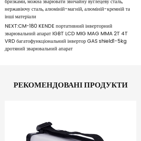
бризками, можна зварювати звичайну вуглецеву сталь,
нержавіючу сталь, алюміній-магній, алюміній-кремній та
інші матеріали
NEXT:CM-180 KENDE портативний інверторний
зварювальний апарат IGBT LCD MIG MAG MMA 2T 4T
VRD багатофункціональний інвертор GAS shield1-5kg
дротяний зварювальний апарат
РЕКОМЕНДОВАНІ ПРОДУКТИ