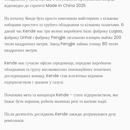
відповідно до стратегії Made in China 2025.
На початку Кенде була просто невеликою майстернею з кількома
наборами простого та грубого обладнання та кількома талантами. В
даний час Kende має три великі виробничі бази: фабрику Luqiao,
фабрику Linhai і фабрику Pengjie загальною площею майже 200
тисяч квадратних метрів. Завод Pengjie займає площу 80 тисяч
квадратних метрів.
Kende має сучасне офісне середовище, передове виробниче
обладнання та групу високоякісних інноваційних технічних
дослідницьких команд. Kende став всесвітньо відомим
підприємством і зразком у галузі.
Початкова мета та концепція Kende - стати підприємством, яке
бажає бути першим, робити маленькі речі та матиме надії.
Після десятиліть досліджень Kende завжди дотримувався духу
ремісників.