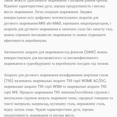
також можуть здійснювати зварювання з низьким рівнем бризок.
Відмінні характеристики дуги, хороша продуктивність і висока
якість зварювання. Легка операція зварювання. Завдяки
використанню всіх цифрових інтелектуальних апаратів для
дугового зварювання MIG або MAG, керованих мікропроцесором, і
апаратів для дугового зварювання в захисних газах без захисту газу,
можна отримати високоякісне зварювання та значно підвищити
ефективність виробництва.
Автоматичні апарати для зварювання під флюсом (SAW) можна
використовувати для високоякісного та високоефективного
зварювання в суднобудуванні та виробництві посудин під тиском.
Апарати для дугового зварювання вольфрамовим інертним газом
(TIG) включають зварювальні апарати TIG серії WSME AC/DC,
зварювальні апарати TIG серії WSM та зварювальні апарати TIG
серії WS. Процеси зварювання TIG змінним/постійним струмом і
імпульсним струмом можуть зварювати тонкі, середньої товщини та
товсті матеріали, наприклад, вуглецеву сталь, нержавіючу сталь,
мідну латунь тощо. Чудові характеристики дуги, хороша
продуктивність зварювання та висока якість.