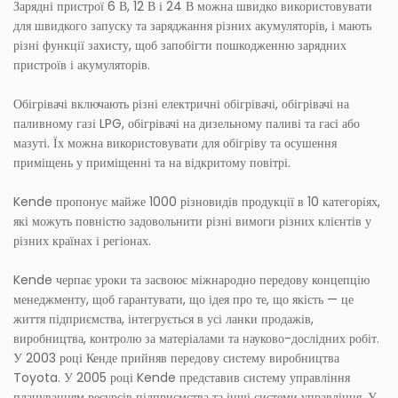
Зарядні пристрої 6 В, 12 В і 24 В можна швидко використовувати
для швидкого запуску та заряджання різних акумуляторів, і мають
різні функції захисту, щоб запобігти пошкодженню зарядних
пристроїв і акумуляторів.
Обігрівачі включають різні електричні обігрівачі, обігрівачі на
паливному газі LPG, обігрівачі на дизельному паливі та гасі або
мазуті. Їх можна використовувати для обігріву та осушення
приміщень у приміщенні та на відкритому повітрі.
Kende пропонує майже 1000 різновидів продукції в 10 категоріях,
які можуть повністю задовольнити різні вимоги різних клієнтів у
різних країнах і регіонах.
Kende черпає уроки та засвоює міжнародно передову концепцію
менеджменту, щоб гарантувати, що ідея про те, що якість — це
життя підприємства, інтегрується в усі ланки продажів,
виробництва, контролю за матеріалами та науково-дослідних робіт.
У 2003 році Кенде прийняв передову систему виробництва
Toyota. У 2005 році Kende представив систему управління
плануванням ресурсів підприємства та інші системи управління. У