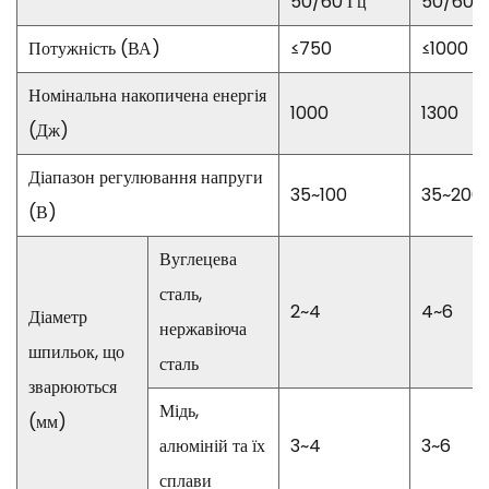
50/60 Гц
50/60 Г
Потужність (ВА)
≤750
≤1000
Номінальна накопичена енергія
1000
1300
(Дж)
Діапазон регулювання напруги
35~100
35~200
(В)
Вуглецева
сталь,
2~4
4~6
Діаметр
нержавіюча
шпильок, що
сталь
зварюються
Мідь,
(мм)
алюміній та їх
3~4
3~6
сплави