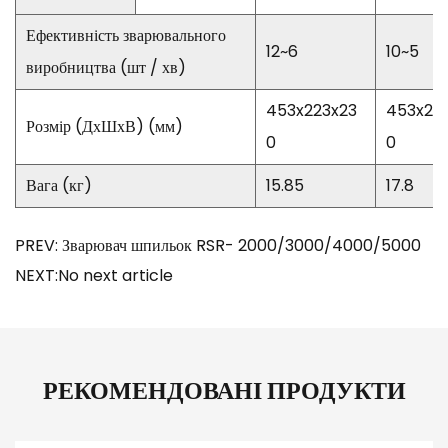
Ефективність зварювального
12~6
10~5
виробництва (шт / хв)
453x223x23
453x22
Розмір (ДхШхВ) (мм)
0
0
Вага (кг)
15.85
17.8
PREV: Зварювач шпильок RSR- 2000/3000/4000/5000
NEXT:No next article
РЕКОМЕНДОВАНІ ПРОДУКТИ