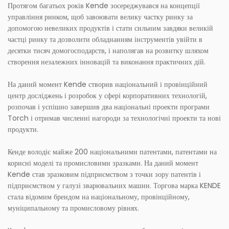
Протягом багатьох років Kende зосереджувався на концепції
управління ринком, щоб завоювати велику частку ринку за
допомогою невеликих продуктів і стати сильним завдяки великій
частці ринку та дозволити обладнанням інструментів увійти в
десятки тисяч домогосподарств, і наполягав на розвитку шляхом
створення незалежних інновацій та виконання практичних дій.
На даний момент Kende створив національний і провінційний
центр досліджень і розробок у сфері корпоративних технологій,
розпочав і успішно завершив два національні проекти програми
Torch і отримав численні нагороди за технологічні проекти та нові
продукти.
Кенде володіє майже 200 національними патентами, патентами на
корисні моделі та промисловими зразками. На даний момент
Kende став зразковим підприємством з точки зору патентів і
підприємством у галузі зварювальних машин. Торгова марка KENDE
стала відомим брендом на національному, провінційному,
муніципальному та промисловому рівнях.