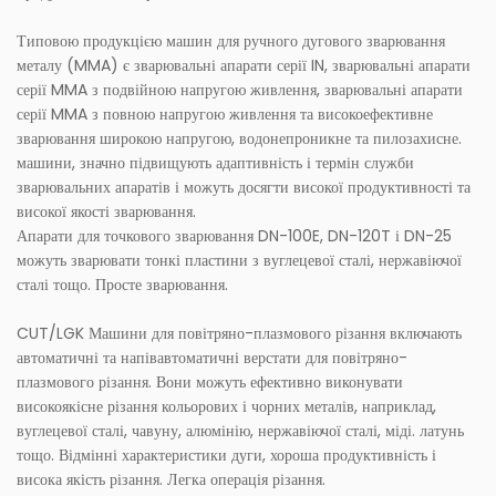
Типовою продукцією машин для ручного дугового зварювання
металу (MMA) є зварювальні апарати серії IN, зварювальні апарати
серії MMA з подвійною напругою живлення, зварювальні апарати
серії MMA з повною напругою живлення та високоефективне
зварювання широкою напругою, водонепроникне та пилозахисне.
машини, значно підвищують адаптивність і термін служби
зварювальних апаратів і можуть досягти високої продуктивності та
високої якості зварювання.
Апарати для точкового зварювання DN-100E, DN-120T і DN-25
можуть зварювати тонкі пластини з вуглецевої сталі, нержавіючої
сталі тощо. Просте зварювання.
CUT/LGK Машини для повітряно-плазмового різання включають
автоматичні та напівавтоматичні верстати для повітряно-
плазмового різання. Вони можуть ефективно виконувати
високоякісне різання кольорових і чорних металів, наприклад,
вуглецевої сталі, чавуну, алюмінію, нержавіючої сталі, міді. латунь
тощо. Відмінні характеристики дуги, хороша продуктивність і
висока якість різання. Легка операція різання.