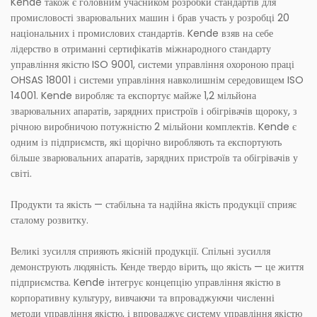
Kende також є головним учасником розробки стандартів для
промисловості зварювальних машин і брав участь у розробці 20
національних і промислових стандартів. Kende взяв на себе
лідерство в отриманні сертифікатів міжнародного стандарту
управління якістю ISO 9001, системи управління охороною праці
OHSAS 18001 і системи управління навколишнім середовищем ISO
14001. Kende виробляє та експортує майже 1,2 мільйона
зварювальних апаратів, зарядних пристроїв і обігрівачів щороку, з
річною виробничою потужністю 2 мільйони комплектів. Kende є
одним із підприємств, які щорічно виробляють та експортують
більше зварювальних апаратів, зарядних пристроїв та обігрівачів у
світі.
Продукти та якість — стабільна та надійна якість продукції сприяє
сталому розвитку.
Великі зусилля сприяють якісній продукції. Спільні зусилля
демонструють людяність. Кенде твердо вірить, що якість — це життя
підприємства. Kende інтегрує концепцію управління якістю в
корпоративну культуру, вивчаючи та впроваджуючи численні
методи управління якістю, і впроваджує систему управління якістю