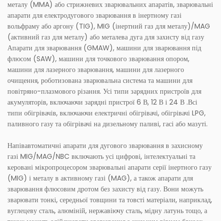
металу (MMA) або стрижневих зварювальних апаратів, зварювальні
апарати для електродугового зварювання в інертному газі
вольфраму або аргону (TIG), MIG (інертний газ для металу)/MAG
(активний газ для металу) або металева дуга для захисту від газу
Апарати для зварювання (GMAW), машини для зварювання під
флюсом (SAW), машини для точкового зварювання опором,
машини для лазерного зварювання, машини для лазерного
очищення, роботизована зварювальна система та машини для
повітряно-плазмового різання. Усі типи зарядних пристроїв для
акумуляторів, включаючи зарядні пристрої 6 В, 12 В і 24 В .Всі
типи обігрівачів, включаючи електричні обігрівачі, обігрівачі LPG,
паливного газу та обігрівачі на дизельному паливі, гасі або мазуті.
Напівавтоматичні апарати для дугового зварювання в захисному
газі MIG/MAG/NBC включають усі цифрові, інтелектуальні та
керовані мікропроцесором зварювальні апарати серії інертного газу
(MIG) і металу в активному газі (MAG), а також апарати для
зварювання флюсовим дротом без захисту від газу. Вони можуть
зварювати тонкі, середньої товщини та товсті матеріали, наприклад,
вуглецеву сталь, алюміній, нержавіючу сталь, мідну латунь тощо, а