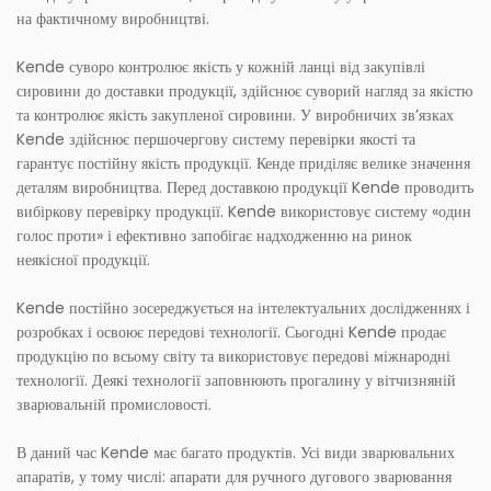
на фактичному виробництві.
Kende суворо контролює якість у кожній ланці від закупівлі
сировини до доставки продукції, здійснює суворий нагляд за якістю
та контролює якість закупленої сировини. У виробничих зв’язках
Kende здійснює першочергову систему перевірки якості та
гарантує постійну якість продукції. Кенде приділяє велике значення
деталям виробництва. Перед доставкою продукції Kende проводить
вибіркову перевірку продукції. Kende використовує систему «один
голос проти» і ефективно запобігає надходженню на ринок
неякісної продукції.
Kende постійно зосереджується на інтелектуальних дослідженнях і
розробках і освоює передові технології. Сьогодні Kende продає
продукцію по всьому світу та використовує передові міжнародні
технології. Деякі технології заповнюють прогалину у вітчизняній
зварювальній промисловості.
В даний час Kende має багато продуктів. Усі види зварювальних
апаратів, у тому числі: апарати для ручного дугового зварювання