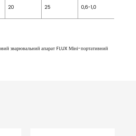
20
25
0,6-1,0
82
овий зварювальний апарат FLUX Міні-портативний