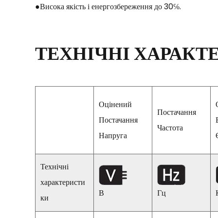
●Висока якість і енергозбереження до 30℅.
ТЕХНІЧНІ ХАРАКТ
Оцінений
Постачання
Постачання
Частота
Напруга
Технічні
характеристи
В
Гц
ки