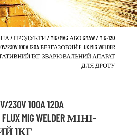
ВНА
/
ПРОДУКТИ
/
MIG/MAG АБО GMAW
/
MIG-120
220V/230V 100A 120A БЕЗГАЗОВИЙ FLUX MIG WELDER
ТАТИВНИЙ 1КГ ЗВАРЮВАЛЬНИЙ АПАРАТ
ДЛЯ ДРОТУ
0V/230V 100A 120A
UX MIG WELDER МІНІ-
Й 1КГ