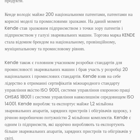
продукти.
Кенде володіє майже 200 національними патентами, патентами на
корисні моделі та промисловими зразками. На даний момент
Kende став зразковим підприємством з точки зору патентів і
підприємством у галузі зварювальних машин. Торгова марка KENDE
стала відомим брендом на національному, провінційному,
муніципальному та промисловому рівнях.
Kende також є головним учасником розробки стандартів для
промисловості зварювальних машин і брав участь у розробці 20
національних і промислових стандартів. Kende взяв на себе
лідерство в отриманні сертифікатів міжнародного стандарту
управління якістю ISO 9001, системи управління охороною праці
OHSAS 18001 і системи управління навколишнім середовищем ISO
14001. Kende виробляє та експортує майже 1,2 мільйона
зварювальних апаратів, зарядних пристроїв і обігрівачів щороку, з
річною виробничою потужністю 2 мільйони комплектів. Kende є
одним із підприємств, які щорічно виробляють та експортують
більше зварювальних апаратів, зарядних пристроїв та обігрівачів у
світі.