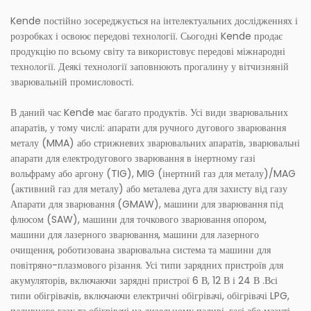
Kende постійно зосереджується на інтелектуальних дослідженнях і
розробках і освоює передові технології. Сьогодні Kende продає
продукцію по всьому світу та використовує передові міжнародні
технології. Деякі технології заповнюють прогалину у вітчизняній
зварювальній промисловості.
В даний час Kende має багато продуктів. Усі види зварювальних
апаратів, у тому числі: апарати для ручного дугового зварювання
металу (MMA) або стрижневих зварювальних апаратів, зварювальні
апарати для електродугового зварювання в інертному газі
вольфраму або аргону (TIG), MIG (інертний газ для металу)/MAG
(активний газ для металу) або металева дуга для захисту від газу
Апарати для зварювання (GMAW), машини для зварювання під
флюсом (SAW), машини для точкового зварювання опором,
машини для лазерного зварювання, машини для лазерного
очищення, роботизована зварювальна система та машини для
повітряно-плазмового різання. Усі типи зарядних пристроїв для
акумуляторів, включаючи зарядні пристрої 6 В, 12 В і 24 В .Всі
типи обігрівачів, включаючи електричні обігрівачі, обігрівачі LPG,