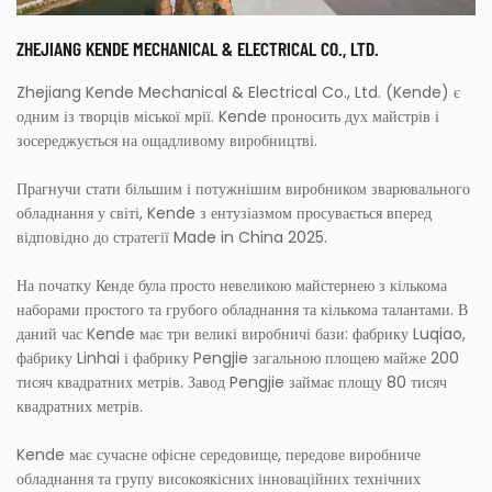
ZHEJIANG KENDE MECHANICAL & ELECTRICAL CO., LTD.
Zhejiang Kende Mechanical & Electrical Co., Ltd. (Kende) є
одним із творців міської мрії. Kende проносить дух майстрів і
зосереджується на ощадливому виробництві.
Прагнучи стати більшим і потужнішим виробником зварювального
обладнання у світі, Kende з ентузіазмом просувається вперед
відповідно до стратегії Made in China 2025.
На початку Кенде була просто невеликою майстернею з кількома
наборами простого та грубого обладнання та кількома талантами. В
даний час Kende має три великі виробничі бази: фабрику Luqiao,
фабрику Linhai і фабрику Pengjie загальною площею майже 200
тисяч квадратних метрів. Завод Pengjie займає площу 80 тисяч
квадратних метрів.
Kende має сучасне офісне середовище, передове виробниче
обладнання та групу високоякісних інноваційних технічних