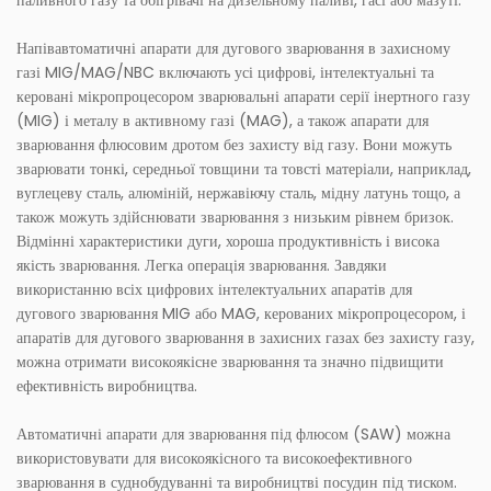
паливного газу та обігрівачі на дизельному паливі, гасі або мазуті.
Напівавтоматичні апарати для дугового зварювання в захисному
газі MIG/MAG/NBC включають усі цифрові, інтелектуальні та
керовані мікропроцесором зварювальні апарати серії інертного газу
(MIG) і металу в активному газі (MAG), а також апарати для
зварювання флюсовим дротом без захисту від газу. Вони можуть
зварювати тонкі, середньої товщини та товсті матеріали, наприклад,
вуглецеву сталь, алюміній, нержавіючу сталь, мідну латунь тощо, а
також можуть здійснювати зварювання з низьким рівнем бризок.
Відмінні характеристики дуги, хороша продуктивність і висока
якість зварювання. Легка операція зварювання. Завдяки
використанню всіх цифрових інтелектуальних апаратів для
дугового зварювання MIG або MAG, керованих мікропроцесором, і
апаратів для дугового зварювання в захисних газах без захисту газу,
можна отримати високоякісне зварювання та значно підвищити
ефективність виробництва.
Автоматичні апарати для зварювання під флюсом (SAW) можна
використовувати для високоякісного та високоефективного
зварювання в суднобудуванні та виробництві посудин під тиском.