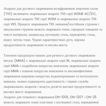
Апарати для дугового зварювання вольфрамовим інертним газом
(TIG) включають зварювальні апарати TIG серії WSME AC/DC,
зварювальні апарати TIG серії WSM та зварювальні апарати TIG
серії WS. Процеси зварювання TIG змінним/постійним струмом і
імпульсним струмом можуть зварювати тонкі, середньої товщини та
товсті матеріали, наприклад, вуглецеву сталь, нержавіючу сталь,
мідну латунь тощо. Чудові характеристики дуги, хороша
продуктивність зварювання та висока якість.
Типовою продукцією машин для ручного дугового зварювання
металу (MMA) є зварювальні апарати серії IN, зварювальні апарати
серії MMA з подвійною напругою живлення, зварювальні апарати
серії MMA з повною напругою живлення та високоефективне
зварювання широкою напругою, водонепроникне та пилозахисне.
машини, значно підвищують адаптивність і термін служби
зварювальних апаратів і можуть досягти високої продуктивності та
високої якості зварювання.
Апарати для точкового зварювання DN-100E, DN-120T і DN-25
можуть зварювати тонкі пластини з вуглецевої сталі, нержавіючої