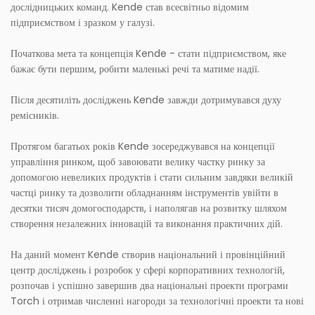
дослідницьких команд. Kende став всесвітньо відомим
підприємством і зразком у галузі.
Початкова мета та концепція Kende - стати підприємством, яке
бажає бути першим, робити маленькі речі та матиме надії.
Після десятиліть досліджень Kende завжди дотримувався духу
ремісників.
Протягом багатьох років Kende зосереджувався на концепції
управління ринком, щоб завоювати велику частку ринку за
допомогою невеликих продуктів і стати сильним завдяки великій
частці ринку та дозволити обладнанням інструментів увійти в
десятки тисяч домогосподарств, і наполягав на розвитку шляхом
створення незалежних інновацій та виконання практичних дій.
На даний момент Kende створив національний і провінційний
центр досліджень і розробок у сфері корпоративних технологій,
розпочав і успішно завершив два національні проекти програми
Torch і отримав численні нагороди за технологічні проекти та нові