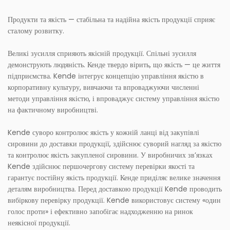
Продукти та якість — стабільна та надійна якість продукції сприяє
сталому розвитку.
Великі зусилля сприяють якісній продукції. Спільні зусилля
демонструють людяність. Кенде твердо вірить, що якість — це життя
підприємства. Kende інтегрує концепцію управління якістю в
корпоративну культуру, вивчаючи та впроваджуючи численні
методи управління якістю, і впроваджує систему управління якістю
на фактичному виробництві.
Kende суворо контролює якість у кожній ланці від закупівлі
сировини до доставки продукції, здійснює суворий нагляд за якістю
та контролює якість закупленої сировини. У виробничих зв’язках
Kende здійснює першочергову систему перевірки якості та
гарантує постійну якість продукції. Кенде приділяє велике значення
деталям виробництва. Перед доставкою продукції Kende проводить
вибіркову перевірку продукції. Kende використовує систему «один
голос проти» і ефективно запобігає надходженню на ринок
неякісної продукції.