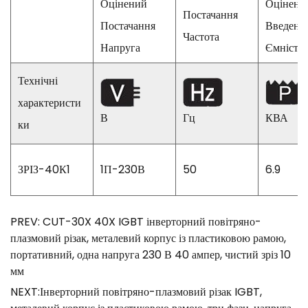
Оцінений
Оцінени
Постачання
Постачання
Введенн
Частота
Напруга
Ємність
Технічні
характеристи
В
Гц
КВА
ки
ЗРІЗ-40К1
1П-230В
50
6.9
PREV: CUT-30X 40X IGBT інверторний повітряно-
плазмовий різак, металевий корпус із пластиковою рамою,
портативний, одна напруга 230 В 40 ампер, чистий зріз 10
мм
NEXT:Інверторний повітряно-плазмовий різак IGBT,