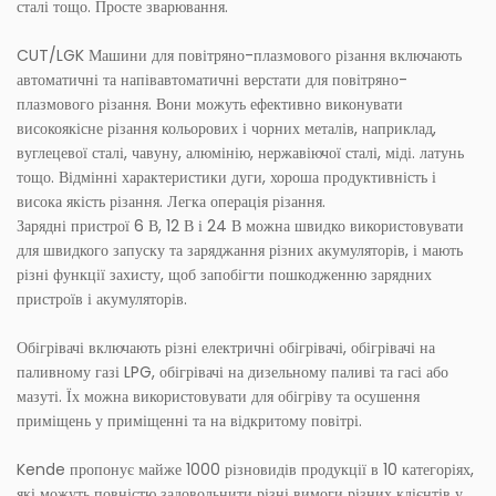
сталі тощо. Просте зварювання.
CUT/LGK Машини для повітряно-плазмового різання включають
автоматичні та напівавтоматичні верстати для повітряно-
плазмового різання. Вони можуть ефективно виконувати
високоякісне різання кольорових і чорних металів, наприклад,
вуглецевої сталі, чавуну, алюмінію, нержавіючої сталі, міді. латунь
тощо. Відмінні характеристики дуги, хороша продуктивність і
висока якість різання. Легка операція різання.
Зарядні пристрої 6 В, 12 В і 24 В можна швидко використовувати
для швидкого запуску та заряджання різних акумуляторів, і мають
різні функції захисту, щоб запобігти пошкодженню зарядних
пристроїв і акумуляторів.
Обігрівачі включають різні електричні обігрівачі, обігрівачі на
паливному газі LPG, обігрівачі на дизельному паливі та гасі або
мазуті. Їх можна використовувати для обігріву та осушення
приміщень у приміщенні та на відкритому повітрі.
Kende пропонує майже 1000 різновидів продукції в 10 категоріях,
які можуть повністю задовольнити різні вимоги різних клієнтів у