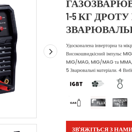
ГАЗОЗВАРЮВ
1-5 КГ ДРОТ
ЗВАРЮВАЛЬН
Удосконалена інверторна та мік
Високошвидкісний імпульс MI
MIG/MAG, MIG/MAG та MMA, 4
5 Зварювальні матеріали. 4 Виб
ЗВ'ЯЖІТЬСЯ З НАМ