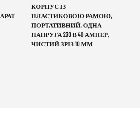
КОРПУС ІЗ
СИ
АРАТ
ПЛАСТИКОВОЮ РАМОЮ,
БЕЗ
ПОРТАТИВНИЙ, ОДНА
ЗВ
НАПРУГА 230 В 40 АМПЕР,
FLU
ЧИСТИЙ ЗРІЗ 10 ММ
АПА
ДРО