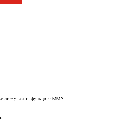
ахисному газі та функцією MMA
.