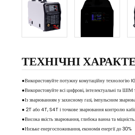
ТЕХНІЧНІ ХАРАКТ
●Використовуйте потужну комутаційну технологію IG
●Використовуйте всі цифрові, інтелектуальні та ШІМ 
●Із зварюванням у захисному газі, імпульсним зварю
● 2T або 4T, S4T і точкове зварювання контролю каб
●Висока якість зварювання, глибока ванна та міцність
●Низьке енергоспоживання, економія енергії до 30%