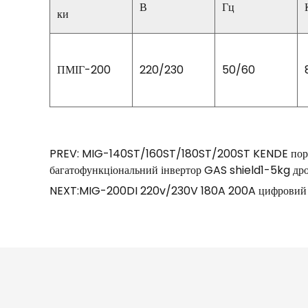
В
Гц
ки
ПМІГ-200
220/230
50/60
PREV: MIG-140ST/160ST/180ST/200ST KENDE пор
багатофункціональний інвертор GAS shield1-5kg др
NEXT:MIG-200DI 220v/230V 180A 200A цифровий ди