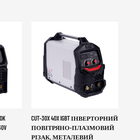
00K
CUT-30X 40X IGBT ІНВЕРТОРНИЙ
MIG-
0V
ПОВІТРЯНО-ПЛАЗМОВИЙ
СЕР
РІЗАК, МЕТАЛЕВИЙ
В 100