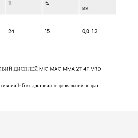
В
%
%
мм
24
15
0,8-1,2
85
ЦИФРОВИЙ ДИСПЛЕЙ MIG MAG MMA 2T 4T VRD
вний 1-5 кг дротовий зварювальний апарат