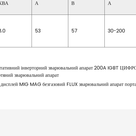
КВА
А
В
А
8.0
53
57
30-200
тативний інверторний зварювальний апарат 200A IGBT 
отяний зварювальний апарат
сплей MIG MAG безгазовий FLUX зварювальний апарат портати