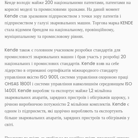
Кенде володіє майже 200 національними патентами, патентами на
корисні моделі та промисловими зразками. На даний момент
Kende став зразковим підприємством з точки зору патентів і
підприємством у галузі зварювальних машин. Торгова марка KENDE
стала відомим брендом на національному, провінційному,
муніципальному та промисловому рівнях.
Kende також є головним учасником розробки стандартів для
промисловості зварювальних машин і брав участь у розробці 20
національних і промислових стандартів. Kende взяв на себе
лідерство в отриманні сертифікатів міжнародного стандарту
управління якістю ISO 9001, системи управління охороною праці
OHSAS 18001 і системи управління навколишнім середовищем ISO
14001. Kende виробляє та експортує майже 1,2 мільйона
зварювальних апаратів, зарядних пристроїв і обігрівачів щороку, з
річною виробничою потужністю 2 мільйони комплектів. Kende є
одним із підприємств, які щорічно виробляють та експортують
більше зварювальних апаратів, зарядних пристроїв та обігрівачів у
світі.