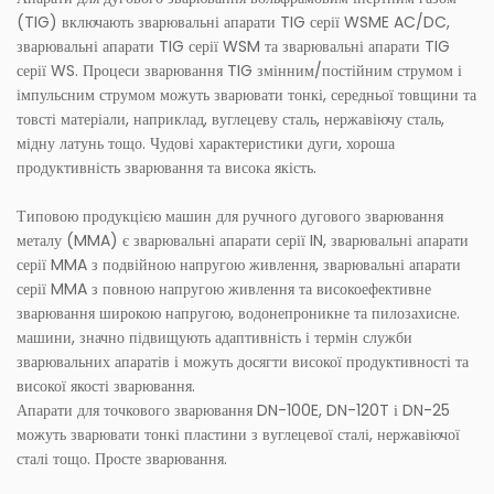
(TIG) включають зварювальні апарати TIG серії WSME AC/DC,
зварювальні апарати TIG серії WSM та зварювальні апарати TIG
серії WS. Процеси зварювання TIG змінним/постійним струмом і
імпульсним струмом можуть зварювати тонкі, середньої товщини та
товсті матеріали, наприклад, вуглецеву сталь, нержавіючу сталь,
мідну латунь тощо. Чудові характеристики дуги, хороша
продуктивність зварювання та висока якість.
Типовою продукцією машин для ручного дугового зварювання
металу (MMA) є зварювальні апарати серії IN, зварювальні апарати
серії MMA з подвійною напругою живлення, зварювальні апарати
серії MMA з повною напругою живлення та високоефективне
зварювання широкою напругою, водонепроникне та пилозахисне.
машини, значно підвищують адаптивність і термін служби
зварювальних апаратів і можуть досягти високої продуктивності та
високої якості зварювання.
Апарати для точкового зварювання DN-100E, DN-120T і DN-25
можуть зварювати тонкі пластини з вуглецевої сталі, нержавіючої
сталі тощо. Просте зварювання.