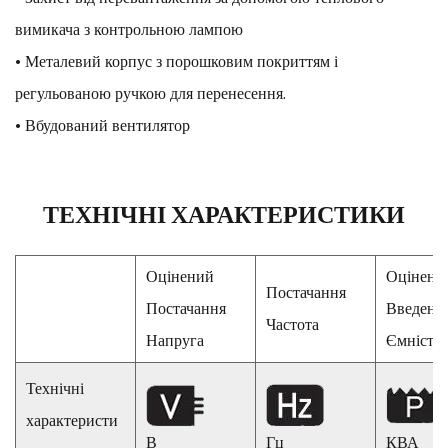
вимикача з контрольною лампою
• Металевий корпус з порошковим покриттям і
регульованою ручкою для перенесення.
• Вбудований вентилятор
ТЕХНІЧНІ ХАРАКТЕРИСТИКИ
Оцінений
Оцінени
Постачання
Постачання
Введенн
Частота
Напруга
Ємність
Технічні
характеристи
В
Гц
КВА