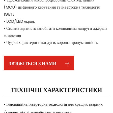
• Удосконалений мікропроцесорний блок керування
(MCU) цифрового керування та інверторна технологія
IGBT.
• LCD/LED екран.
• Сильна здатність запобігати коливанням напруги джерела
живлення
• Чудові характеристики дуги, хороша продуктивність
зварювання та невелика кількість бризок.
• Ручне зварювання та просте зварювання TIG.
ЗВ'ЯЖІТЬСЯ З НАМИ
Використовується метод DC-LIFT Arc Start.
• З комплектом аксесуарів:
Електродотримач, затискач заземлення, зварювальний
кабель, щітка/молоток, захисна маска.
ТЕХНІЧНІ ХАРАКТЕРИСТИКИ
• Інноваційна інверторна технологія для кращих зварних
з'єднань, ніж зі звичайними агрегатами