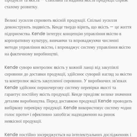
Продукти та якість — стабільна та надійна якість продукції сприяє
сталому розвитку.
Великі зусилля сприяють якісній продукції. Спільні зусилля
демонструють людяність. Кенде твердо вірить, що якість — це життя
підприємства. Kende інтегрує концепцію управління якістю в
корпоративну культуру, вивчаючи та впроваджуючи численні
методи управління якістю, і впроваджує систему управління якістю
на фактичному виробництві.
Kende суворо контролює якість у кожній ланці від закупівлі
сировини до доставки продукції, здійснює суворий нагляд за якістю
та контролює якість закупленої сировини. У виробничих зв’язках
Kende здійснює першочергову систему перевірки якості та
гарантує постійну якість продукції. Кенде приділяє велике значення
деталям виробництва. Перед доставкою продукції Kende проводить
вибіркову перевірку продукції. Kende використовує систему «один
голос проти» і ефективно запобігає надходженню на ринок
неякісної продукції.
Kende постійно зосереджується на інтелектуальних дослідженнях і