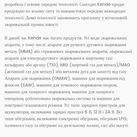
розробках і освоює передові технології. Сьогодні Kende продає
продукцію по всьому світу та використовує передові міжнародні
технології. Деякі технології заповнюють прогалину у вітчизняній
зварювальній промисловості.
В даний час Kende має багато продуктів. Усі види зварювальних
апаратів, у тому числі: апарати для ручного дугового зварювання
металу (MMA) або стрижневих зварювальних апаратів, зварювальні
апарати для електродугового зварювання в інертному газі
вольфраму або аргону (TIG), MIG (інертний газ для металу)/MAG
(активний газ для металу) або металева дуга для захисту від газу
Апарати для зварювання (GMAW), машини для зварювання під
флюсом (SAW), машини для точкового зварювання опором,
машини для лазерного зварювання, машини для лазерного
очищення, роботизована зварювальна система та машини для
повітряно-плазмового різання. Усі типи зарядних пристроїв для
акумуляторів, включаючи зарядні пристрої 6 В, 12 В і 24 В .Всі
типи обігрівачів, включаючи електричні обігрівачі, обігрівачі LPG,
паливного газу та обігрівачі на дизельному паливі, гасі або мазуті.