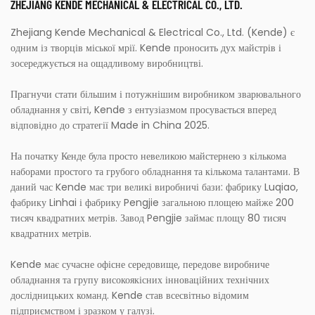
ZHEJIANG KENDE MECHANICAL & ELECTRICAL CO., LTD.
Zhejiang Kende Mechanical & Electrical Co., Ltd. (Kende) є
одним із творців міської мрії. Kende проносить дух майстрів і
зосереджується на ощадливому виробництві.
Прагнучи стати більшим і потужнішим виробником зварювального
обладнання у світі, Kende з ентузіазмом просувається вперед
відповідно до стратегії Made in China 2025.
На початку Кенде була просто невеликою майстернею з кількома
наборами простого та грубого обладнання та кількома талантами. В
даний час Kende має три великі виробничі бази: фабрику Luqiao,
фабрику Linhai і фабрику Pengjie загальною площею майже 200
тисяч квадратних метрів. Завод Pengjie займає площу 80 тисяч
квадратних метрів.
Kende має сучасне офісне середовище, передове виробниче
обладнання та групу високоякісних інноваційних технічних
дослідницьких команд. Kende став всесвітньо відомим
підприємством і зразком у галузі.