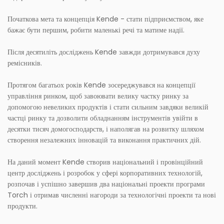
Початкова мета та концепція Kende - стати підприємством, яке
бажає бути першим, робити маленькі речі та матиме надії.
Після десятиліть досліджень Kende завжди дотримувався духу
ремісників.
Протягом багатьох років Kende зосереджувався на концепції
управління ринком, щоб завоювати велику частку ринку за
допомогою невеликих продуктів і стати сильним завдяки великій
частці ринку та дозволити обладнанням інструментів увійти в
десятки тисяч домогосподарств, і наполягав на розвитку шляхом
створення незалежних інновацій та виконання практичних дій.
На даний момент Kende створив національний і провінційний
центр досліджень і розробок у сфері корпоративних технологій,
розпочав і успішно завершив два національні проекти програми
Torch і отримав численні нагороди за технологічні проекти та нові
продукти.