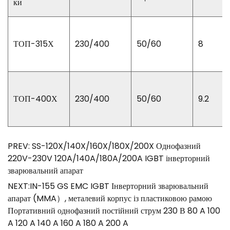
ки
ТОП-315Х
230/400
50/60
8
ТОП-400Х
230/400
50/60
9.2
PREV: SS-120X/140X/160X/180X/200X Однофазний
220V-230V 120A/140A/180A/200A IGBT інверторний
зварювальний апарат
NEXT:IN-155 GS EMC IGBT Інверторний зварювальний
апарат (MMA）, металевий корпус із пластиковою рамою
Портативний однофазний постійний струм 230 В 80 A 100
A 120 A 140 A 160 A 180 A 200 A