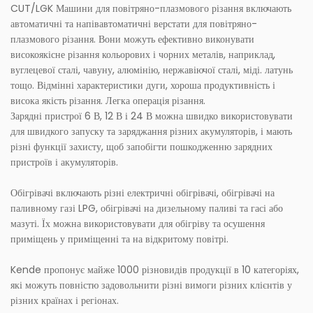
CUT/LGK Машини для повітряно-плазмового різання включають
автоматичні та напівавтоматичні верстати для повітряно-
плазмового різання. Вони можуть ефективно виконувати
високоякісне різання кольорових і чорних металів, наприклад,
вуглецевої сталі, чавуну, алюмінію, нержавіючої сталі, міді. латунь
тощо. Відмінні характеристики дуги, хороша продуктивність і
висока якість різання. Легка операція різання.
Зарядні пристрої 6 В, 12 В і 24 В можна швидко використовувати
для швидкого запуску та заряджання різних акумуляторів, і мають
різні функції захисту, щоб запобігти пошкодженню зарядних
пристроїв і акумуляторів.
Обігрівачі включають різні електричні обігрівачі, обігрівачі на
паливному газі LPG, обігрівачі на дизельному паливі та гасі або
мазуті. Їх можна використовувати для обігріву та осушення
приміщень у приміщенні та на відкритому повітрі.
Kende пропонує майже 1000 різновидів продукції в 10 категоріях,
які можуть повністю задовольнити різні вимоги різних клієнтів у
різних країнах і регіонах.