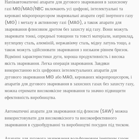
Напівавтоматичні апарати для дугового зварювання в захисному
газі MIG/MAG/NBC включають усі цифрові, інтелектуальні та
керовані мікропроцесором зварювальні апарати серії інертного газу
(MIG) і металу в активному газі (MAG), а також апарати для
зварювання флюсовим дротом без захисту від газу. Вони можуть
зварювати тонкі, середньої товщини та товсті матеріали, наприклад,
вуглецеву сталь, алюміній, нержавіючу сталь, мідну латунь тощо, а
також можуть здійснювати зварювання з низьким рівнем бризок.
Відмінні характеристики дуги, хороша продуктивність і висока
якість зварювання. Легка операція зварювання. Завдяки
використанню всіх цифрових інтелектуальних апаратів для
дугового зварювання MIG або MAG, керованих мікропроцесором, і
апаратів для дугового зварювання в захисних газах без захисту газу,
можна отримати високоякісне зварювання та значно підвищити
ефективність виробництва.
Автоматичні апарати для зварювання під флюсом (SAW) можна
використовувати для високоякісного та високоефективного
зварювання в суднобудуванні та виробництві посудин під тиском.
Апарати для дугового зварювання вольфрамовим інертним газом