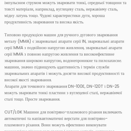
імпульсним струмом можуть зварювати тонкі, середньої товщини та
товсті матеріали, наприклад, вуглецеву сталь, нержавіючу сталь,
мідну латунь тощо. Чудові характеристики дуги, хороша
продуктивність зварювання та висока якість.
Типовою продукцією машин для ручного дугового зварювання
металу (MMA) є зварювальні апарати серії IN, зварювальні апарати
серії MMA з подвійною напругою живлення, зварювальні апарати
серії MMA з повною напругою живлення та високоефективне
зварювання широкою напругою, водонепроникне та пилозахисне.
машини, значно підвищують адаптивність і термін служби
зварювальних апаратів і можуть досягти високої продуктивності та
високої якості зварювання.
Апарати для точкового зварювання DN-100E, DN-120T і DN-25
можуть зварювати тонкі пластини з вуглецевої сталі, нержавіючої
сталі тощо. Просте зварювання.
CUT/LGK Машини для повітряно-плазмового різання включають
автоматичні та напівавтоматичні верстати для повітряно-
плазмового різання. Вони можуть ефективно виконувати