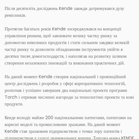
Після десятиліть досліджень Kende завжди дотримувався духу
ремісників.
Протягом багатьох років Kende зосереджувався на концепції
управління ринком, щоб завоювати велику частку ринку за
допомогою невеликих продуктів і стати сильним завдяки великій
частці ринку та дозволити обладнанням інструментів увійти в
десятки тисяч домогосподарств, і наполягав на розвитку шляхом
створення незалежних інновацій та виконання практичних дій.
На даний момент Kende створив національний і провінційний
центр досліджень і розробок у сфері корпоративних технологій,
розпочав і успішно завершив два національні проекти програми
Torch і отримав численні нагороди за технологічні проекти та нові
продукти.
Кенде володіє майже 200 національними патентами, патентами на
корисні моделі та промисловими зразками. На даний момент
Kende став зразковим підприємством з точки зору патентів і
підприємством у галузі зварювальних машин. Торгова марка KENDE