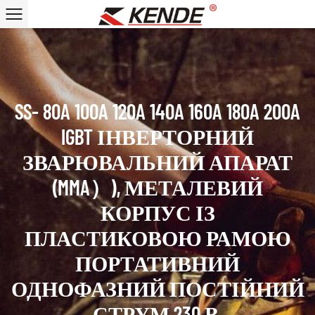
SS- 80A 100A 120A 140A 160A 180A 200A
IGBT ІНВЕРТОРНИЙ
ЗВАРЮВАЛЬНИЙ АПАРАТ
(MMA）), МЕТАЛЕВИЙ
КОРПУС ІЗ
ПЛАСТИКОВОЮ РАМОЮ
ПОРТАТИВНИЙ
ОДНОФАЗНИЙ ПОСТІЙНИЙ
СТРУМ 230 В,