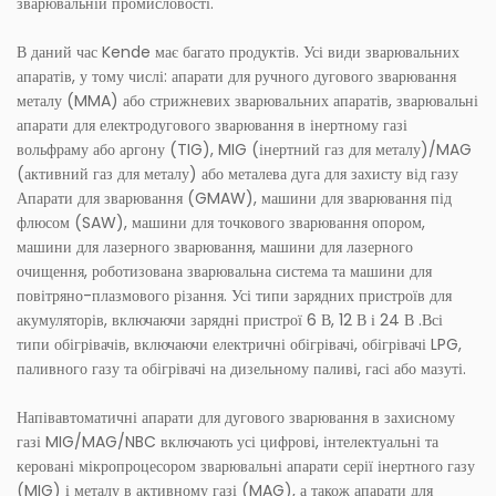
зварювальній промисловості.
В даний час Kende має багато продуктів. Усі види зварювальних
апаратів, у тому числі: апарати для ручного дугового зварювання
металу (MMA) або стрижневих зварювальних апаратів, зварювальні
апарати для електродугового зварювання в інертному газі
вольфраму або аргону (TIG), MIG (інертний газ для металу)/MAG
(активний газ для металу) або металева дуга для захисту від газу
Апарати для зварювання (GMAW), машини для зварювання під
флюсом (SAW), машини для точкового зварювання опором,
машини для лазерного зварювання, машини для лазерного
очищення, роботизована зварювальна система та машини для
повітряно-плазмового різання. Усі типи зарядних пристроїв для
акумуляторів, включаючи зарядні пристрої 6 В, 12 В і 24 В .Всі
типи обігрівачів, включаючи електричні обігрівачі, обігрівачі LPG,
паливного газу та обігрівачі на дизельному паливі, гасі або мазуті.
Напівавтоматичні апарати для дугового зварювання в захисному
газі MIG/MAG/NBC включають усі цифрові, інтелектуальні та
керовані мікропроцесором зварювальні апарати серії інертного газу
(MIG) і металу в активному газі (MAG), а також апарати для