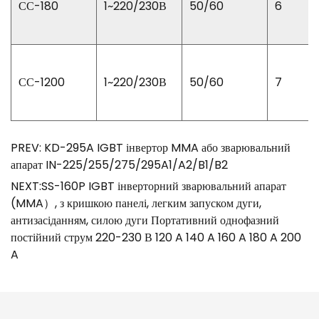
СС-180
1~220/230В
50/60
6
СС-1200
1~220/230В
50/60
7
PREV: KD-295A IGBT інвертор MMA або зварювальний
апарат IN-225/255/275/295A1/A2/B1/B2
NEXT:SS-160P IGBT інверторний зварювальний апарат
(MMA）, з кришкою панелі, легким запуском дуги,
антизасіданням, силою дуги Портативний однофазний
постійний струм 220-230 В 120 A 140 A 160 A 180 A 200
A