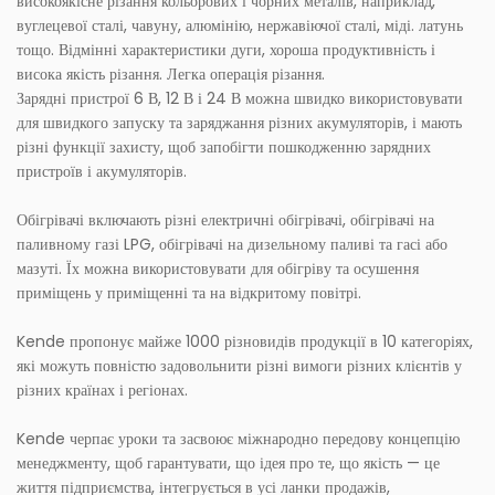
високоякісне різання кольорових і чорних металів, наприклад,
вуглецевої сталі, чавуну, алюмінію, нержавіючої сталі, міді. латунь
тощо. Відмінні характеристики дуги, хороша продуктивність і
висока якість різання. Легка операція різання.
Зарядні пристрої 6 В, 12 В і 24 В можна швидко використовувати
для швидкого запуску та заряджання різних акумуляторів, і мають
різні функції захисту, щоб запобігти пошкодженню зарядних
пристроїв і акумуляторів.
Обігрівачі включають різні електричні обігрівачі, обігрівачі на
паливному газі LPG, обігрівачі на дизельному паливі та гасі або
мазуті. Їх можна використовувати для обігріву та осушення
приміщень у приміщенні та на відкритому повітрі.
Kende пропонує майже 1000 різновидів продукції в 10 категоріях,
які можуть повністю задовольнити різні вимоги різних клієнтів у
різних країнах і регіонах.
Kende черпає уроки та засвоює міжнародно передову концепцію
менеджменту, щоб гарантувати, що ідея про те, що якість — це
життя підприємства, інтегрується в усі ланки продажів,