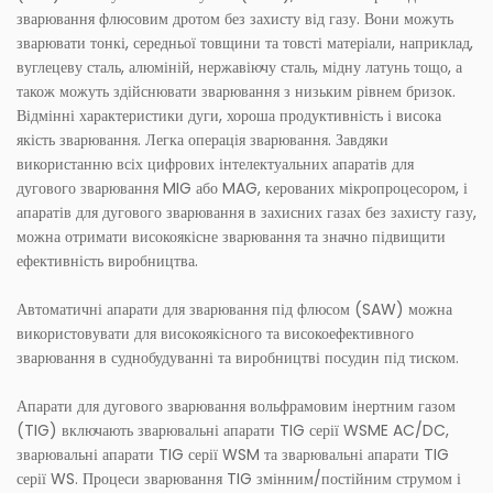
зварювання флюсовим дротом без захисту від газу. Вони можуть
зварювати тонкі, середньої товщини та товсті матеріали, наприклад,
вуглецеву сталь, алюміній, нержавіючу сталь, мідну латунь тощо, а
також можуть здійснювати зварювання з низьким рівнем бризок.
Відмінні характеристики дуги, хороша продуктивність і висока
якість зварювання. Легка операція зварювання. Завдяки
використанню всіх цифрових інтелектуальних апаратів для
дугового зварювання MIG або MAG, керованих мікропроцесором, і
апаратів для дугового зварювання в захисних газах без захисту газу,
можна отримати високоякісне зварювання та значно підвищити
ефективність виробництва.
Автоматичні апарати для зварювання під флюсом (SAW) можна
використовувати для високоякісного та високоефективного
зварювання в суднобудуванні та виробництві посудин під тиском.
Апарати для дугового зварювання вольфрамовим інертним газом
(TIG) включають зварювальні апарати TIG серії WSME AC/DC,
зварювальні апарати TIG серії WSM та зварювальні апарати TIG
серії WS. Процеси зварювання TIG змінним/постійним струмом і