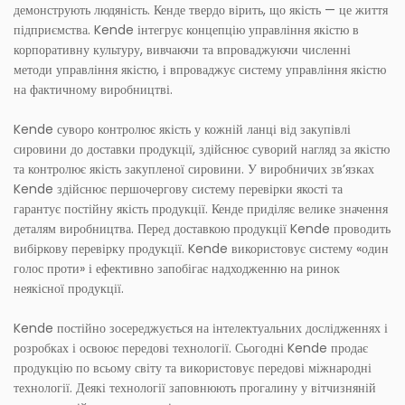
демонструють людяність. Кенде твердо вірить, що якість — це життя
підприємства. Kende інтегрує концепцію управління якістю в
корпоративну культуру, вивчаючи та впроваджуючи численні
методи управління якістю, і впроваджує систему управління якістю
на фактичному виробництві.
Kende суворо контролює якість у кожній ланці від закупівлі
сировини до доставки продукції, здійснює суворий нагляд за якістю
та контролює якість закупленої сировини. У виробничих зв’язках
Kende здійснює першочергову систему перевірки якості та
гарантує постійну якість продукції. Кенде приділяє велике значення
деталям виробництва. Перед доставкою продукції Kende проводить
вибіркову перевірку продукції. Kende використовує систему «один
голос проти» і ефективно запобігає надходженню на ринок
неякісної продукції.
Kende постійно зосереджується на інтелектуальних дослідженнях і
розробках і освоює передові технології. Сьогодні Kende продає
продукцію по всьому світу та використовує передові міжнародні
технології. Деякі технології заповнюють прогалину у вітчизняній