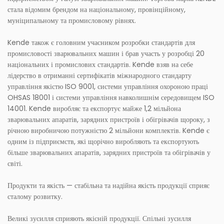
стала відомим брендом на національному, провінційному,
муніципальному та промисловому рівнях.
Kende також є головним учасником розробки стандартів для
промисловості зварювальних машин і брав участь у розробці 20
національних і промислових стандартів. Kende взяв на себе
лідерство в отриманні сертифікатів міжнародного стандарту
управління якістю ISO 9001, системи управління охороною праці
OHSAS 18001 і системи управління навколишнім середовищем ISO
14001. Kende виробляє та експортує майже 1,2 мільйона
зварювальних апаратів, зарядних пристроїв і обігрівачів щороку, з
річною виробничою потужністю 2 мільйони комплектів. Kende є
одним із підприємств, які щорічно виробляють та експортують
більше зварювальних апаратів, зарядних пристроїв та обігрівачів у
світі.
Продукти та якість — стабільна та надійна якість продукції сприяє
сталому розвитку.
Великі зусилля сприяють якісній продукції. Спільні зусилля