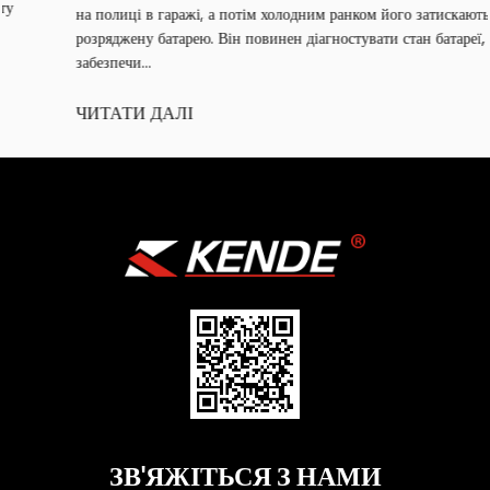
на полиці в гаражі, а потім холодним ранком його затискають на
розряджену батарею. Він повинен діагностувати стан батареї,
забезпечи...
ЧИТАТИ ДАЛІ
ЗВ'ЯЖІТЬСЯ З НАМИ