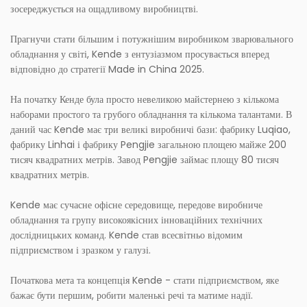
зосереджується на ощадливому виробництві.
Прагнучи стати більшим і потужнішим виробником зварювального
обладнання у світі, Kende з ентузіазмом просувається вперед
відповідно до стратегії Made in China 2025.
На початку Кенде була просто невеликою майстернею з кількома
наборами простого та грубого обладнання та кількома талантами. В
даний час Kende має три великі виробничі бази: фабрику Luqiao,
фабрику Linhai і фабрику Pengjie загальною площею майже 200
тисяч квадратних метрів. Завод Pengjie займає площу 80 тисяч
квадратних метрів.
Kende має сучасне офісне середовище, передове виробниче
обладнання та групу високоякісних інноваційних технічних
дослідницьких команд. Kende став всесвітньо відомим
підприємством і зразком у галузі.
Початкова мета та концепція Kende - стати підприємством, яке
бажає бути першим, робити маленькі речі та матиме надії.