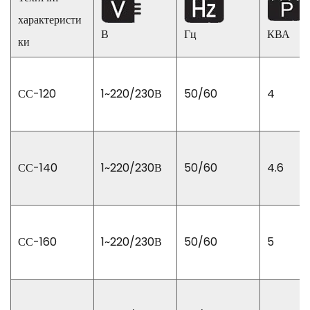
характеристи
В
Гц
КВА
ки
СС-120
1~220/230В
50/60
4
СС-140
1~220/230В
50/60
4.6
СС-160
1~220/230В
50/60
5