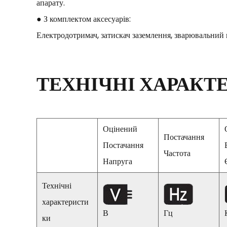
апарату.
● З комплектом аксесуарів:
Електродотримач, затискач заземлення, зварювальний к
ТЕХНІЧНІ ХАРАКТ
Оцінений
Постачання
Постачання
Частота
Напруга
Технічні
характеристи
В
Гц
ки