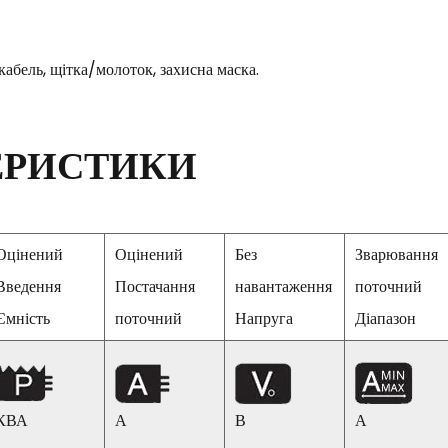
абель, щітка/молоток, захисна маска.
ЕРИСТИКИ
Оцінений
Оцінений
Без
Зварювання
Введення
Постачання
навантаження
поточний
Ємність
поточний
Напруга
Діапазон
КВА
А
В
А