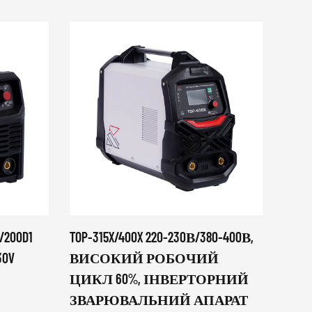
1/200D1
TOP-315X/400X 220-230В/380-400В,
ІН
0V
ВИСОКИЙ РОБОЧИЙ
ПО
ЦИКЛ 60%, ІНВЕРТОРНИЙ
РІЗА
ЗВАРЮВАЛЬНИЙ АПАРАТ
ВБ