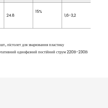
15%
24.8
1,6-3,2
85
шт., пістолет для зварювання пластику
ртативний однофазний постійний струм 220В-230В