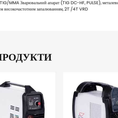
G/MMA Зварювальний апарат (TIG DC-HF, PULSE), металевий
им високочастотним запалюванням, 2T /4T VRD
ПРОДУКТИ