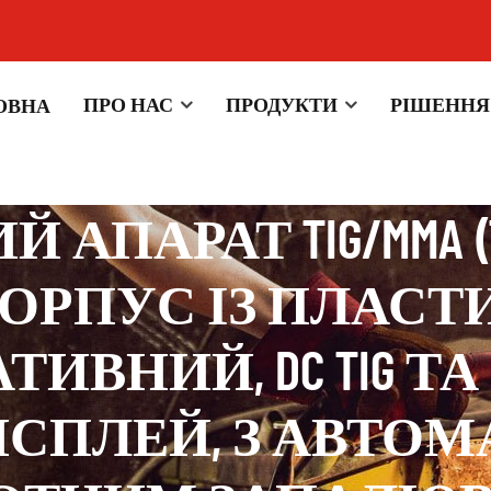
ПРО НАС
ПРОДУКТИ
РІШЕННЯ
ОВНА
0X/200X IGBT ІНВЕРТО
ПАРАТ TIG/MMA (TIG
ОРПУС ІЗ ПЛАС
ВНИЙ, DC TIG ТА 
СПЛЕЙ, З АВТО