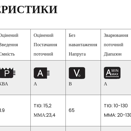
ЕРИСТИКИ
Оцінений
Оцінений
Без
Зварювання
Введення
Постачання
навантаження
поточний
Ємність
поточний
Напруга
Діапазон
КВА
А
В
А
TIG: 15,2
TIG: 10-130
3.9
65
ММА:23,4
MMA: 20-13