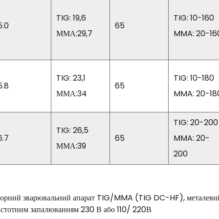
TIG: 19,6
TIG: 10-160
5.0
65
ММА:29,7
MMA: 20-16
TIG: 23,1
TIG: 10-180
5.8
65
ММА:34
MMA: 20-18
TIG: 20-200
TIG: 26,5
6.7
65
MMA: 20-
ММА:39
200
ний зварювальний апарат TIG/MMA (TIG DC-HF), металевий 
астотним запалюванням 230 В або 110/ 220В