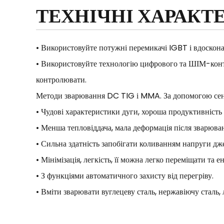
ТЕХНІЧНІ ХАРАКТ
• Використовуйте потужні перемикачі IGBT і вдоскона
• Використовуйте технологію цифрового та ШІМ-конт
контролювати.
Методи зварювання DC TIG і MMA. За допомогою сенсо
• Чудові характеристики дуги, хороша продуктивність
• Менша тепловіддача, мала деформація після зварюва
• Сильна здатність запобігати коливанням напруги дж
• Мінімізація, легкість, її можна легко переміщати та 
• З функціями автоматичного захисту від перегріву.
• Вміти зварювати вуглецеву сталь, нержавіючу сталь, 