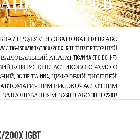
НЯМ, З 230 В
ВНА
/
ПРОДУКТИ
/
ЗВАРЮВАННЯ TIG АБО
AW
/
TIG-130X/160X/180X/200X IGBT ІНВЕРТОРНИЙ
ЗВАРЮВАЛЬНИЙ АПАРАТ TIG/MMA (TIG DC-HF),
ИЙ КОРПУС ІЗ ПЛАСТИКОВОЮ РАМОЮ
ИЙ, DC TIG ТА MMA, ЦИФРОВИЙ ДИСПЛЕЙ,
 АВТОМАТИЧНИМ ВИСОКОЧАСТОТНИМ
ЗАПАЛЮВАННЯМ, З 230 В АБО 110 В /220В
X/200X IGBT