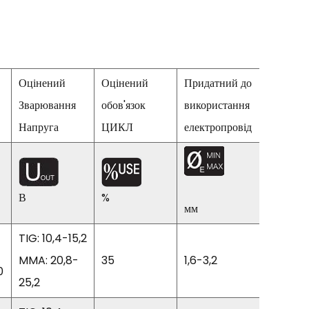
Оцінений
Оцінений
Придатний до
Зварювання
обов'язок
використання
Ефектив
Напруга
ЦИКЛ
електропровід
В
%
%
мм
TIG: 10,4-15,2
MMA: 20,8-
35
1,6-3,2
85
0
25,2