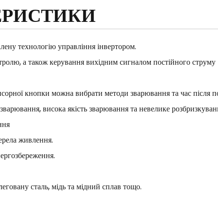
ЕРИСТИКИ
лену технологію управління інвертором.
ролю, а також керування вихідним сигналом постійного струму
рної кнопки можна вибрати методи зварювання та час після под
 зварювання, висока якість зварювання та невелике розбризкуван
ння
ерела живлення.
енергозбереження.
леговану сталь, мідь та мідний сплав тощо.