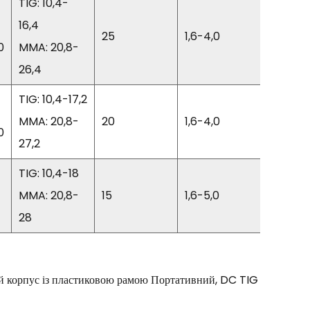
TIG: 10,4-
16,4
25
1,6-4,0
85
0
MMA: 20,8-
26,4
TIG: 10,4-17,2
MMA: 20,8-
20
1,6-4,0
85
0
27,2
TIG: 10,4-18
MMA: 20,8-
15
1,6-5,0
85
28
корпус із пластиковою рамою Портативний, DC TIG