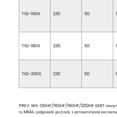
TIG-160X
230
50
TIG-180X
230
50
TIG-200X
230
50
PREV: WS-130HF/160HF/180HF/200HF IGBT інвертор
та MMA, цифровий дисплей, з автоматичним високоч