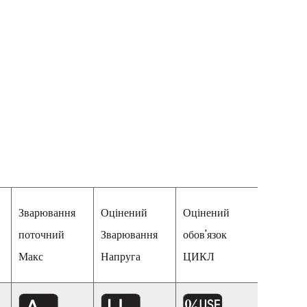
Можна
Зварювання
Оцінений
Оцінений
викорис
поточний
Зварювання
обов'язок
ати
Макс
Напруга
ЦИКЛ
Електро