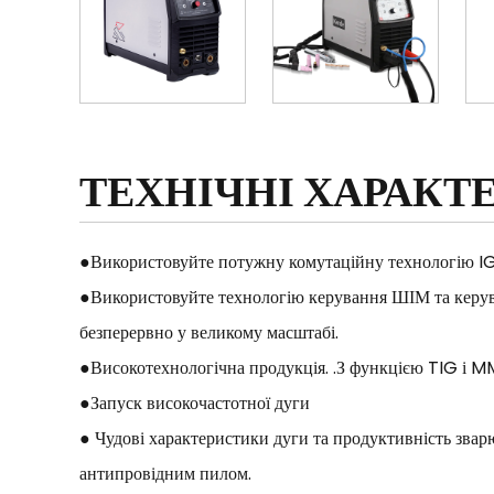
ТЕХНІЧНІ ХАРАКТ
●Використовуйте потужну комутаційну технологію IG
●Використовуйте технологію керування ШІМ та керув
безперервно у великому масштабі.
●Високотехнологічна продукція. .З функцією TIG і M
●Запуск високочастотної дуги
● Чудові характеристики дуги та продуктивність звар
антипровідним пилом.