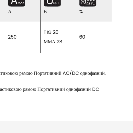
А
В
%
мм
TIG 20
250
60
1,6-5,0
ММА 28
астиковою рамою Портативний AC/DC однофазний,
ластиковою рамою Портативний однофазний DC