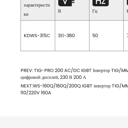
характеристи
В
Гц
ки
KDWS-315C
3П-380
50
PREV: TIG-PRO 200 AC/DC IGBT Інвертор TIG/MMA 
цифровий дисплей, 230 В 200 А
NEXT:WS-160Q/180Q/200Q IGBT інвертор TIG/MMA З
110/220V 160A