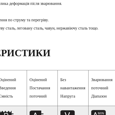
елика деформація після зварювання.
ння по струму та перегріву.
у сталь, леговану сталь, чавун, нержавіючу сталь тощо.
ЕРИСТИКИ
Оцінений
Оцінений
Без
Зварювання
Введення
Постачання
навантаження
поточний
Ємність
поточний
Напруга
Діапазон