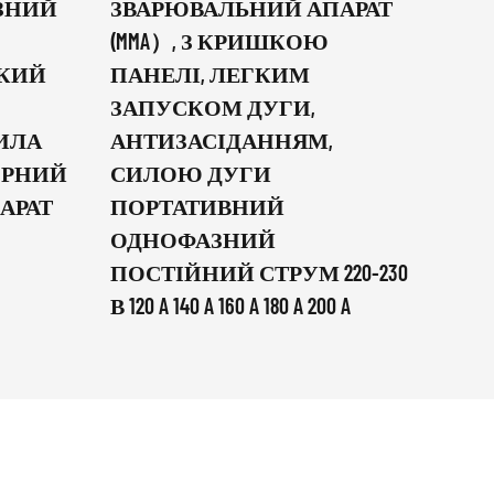
ЗНИЙ
ЗВАРЮВАЛЬНИЙ АПАРАТ
ІН
(MMA）, З КРИШКОЮ
ЗВ
ГКИЙ
ПАНЕЛІ, ЛЕГКИМ
(MM
ЗАПУСКОМ ДУГИ,
КОР
ИЛА
АНТИЗАСІДАННЯМ,
ПЛ
ТОРНИЙ
СИЛОЮ ДУГИ
ПО
АРАТ
ПОРТАТИВНИЙ
ОД
ОДНОФАЗНИЙ
ПО
ПОСТІЙНИЙ СТРУМ 220-230
220В
В 120 A 140 A 160 A 180 A 200 A