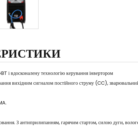
ЕРИСТИКИ
BT і вдосконалену технологію керування інвертором
ання вихідним сигналом постійного струму (CC), зварювальни
MA.
ювання. З антиприлипанням, гарячим стартом, силою дуги, волог