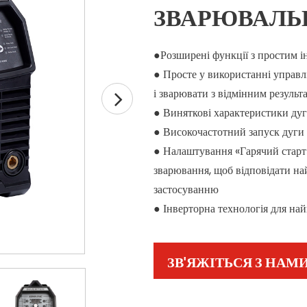
ЗВАРЮВАЛЬ
●Розширені функції з простим 
●
Просте у використанні управл
і зварювати з відмінним результ
●
Виняткові характеристики дуг
●
Високочастотний запуск дуги 
●
Налаштування «Гарячий старт»
зварювання, щоб відповідати н
застосуванню
●
Інверторна технологія для най
ЗВ'ЯЖІТЬСЯ З НАМ