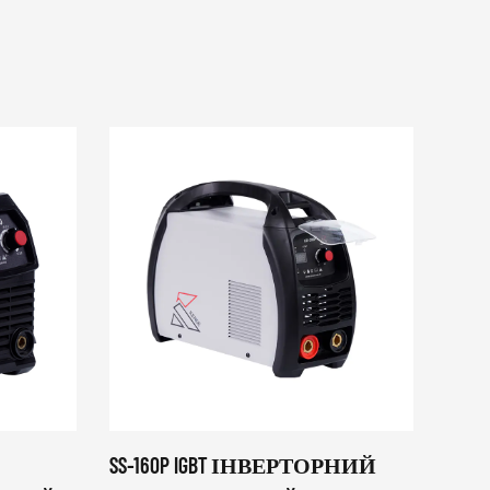
SS-160P IGBT ІНВЕРТОРНИЙ
TOP-