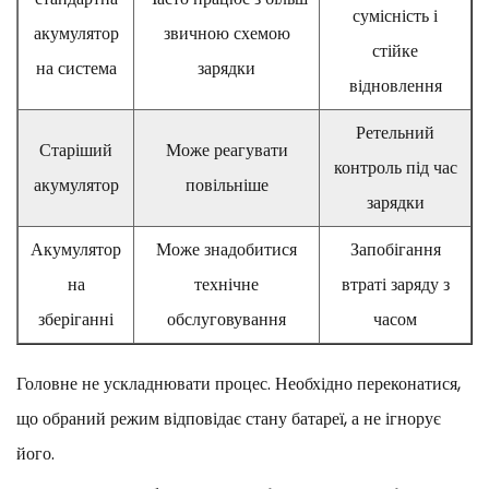
сумісність і
акумулятор
звичною схемою
стійке
на система
зарядки
відновлення
Ретельний
Старіший
Може реагувати
контроль під час
акумулятор
повільніше
зарядки
Акумулятор
Може знадобитися
Запобігання
на
технічне
втраті заряду з
зберіганні
обслуговування
часом
Головне не ускладнювати процес. Необхідно переконатися,
що обраний режим відповідає стану батареї, а не ігнорує
його.