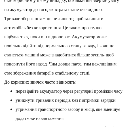
стає корисним у цьому випадку, оскільки він звертає увагу
на акумулятор до того, як втрата стане очевидною.
Тривале зберігання – це не лише те, щоб залишити
автомобіль без використання. Це також про те, що
відбувається, поки він відпочиває. Акумулятор може
повільно відійти від нормального стану заряду, і коли це
станеться, машині може знадобитися більше зусиль, щоб
повернути його назад. Чим довша пауза, тим важливішим
стає збереження батареї в стабільному стані.
До корисних звичок часто відносять:
перевіряйте акумулятор через регулярні проміжки часу
уникнути тривалих періодів без підтримки зарядки
утримання транспортного засобу в місці, яке зменшує
додаткове навантаження