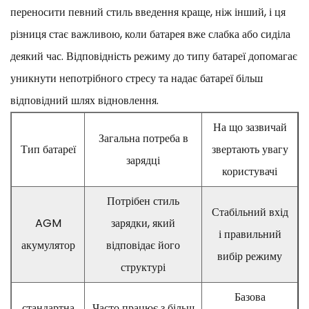
переносити певний стиль введення краще, ніж інший, і ця
різниця стає важливою, коли батарея вже слабка або сиділа
деякий час. Відповідність режиму до типу батареї допомагає
уникнути непотрібного стресу та надає батареї більш
відповідний шлях відновлення.
На що зазвичай
Загальна потреба в
Тип батареї
звертають увагу
зарядці
користувачі
Потрібен стиль
Стабільний вхід
AGM
зарядки, який
і правильний
акумулятор
відповідає його
вибір режиму
структурі
Базова
стандартна
Часто працює з більш