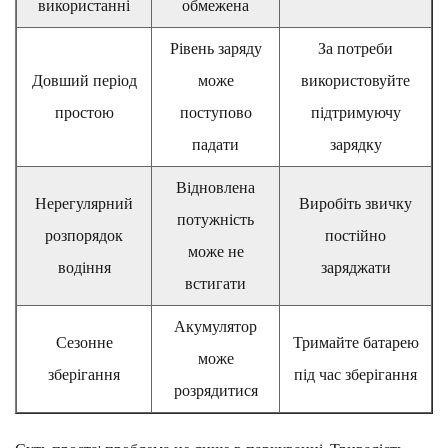
використанні
обмежена
Рівень заряду
За потреби
Довший період
може
використовуйте
простою
поступово
підтримуючу
падати
зарядку
Відновлена
Нерегулярний
Виробіть звичку
потужність
розпорядок
постійно
може не
водіння
заряджати
встигати
Акумулятор
Сезонне
Тримайте батарею
може
зберігання
під час зберігання
розрядитися